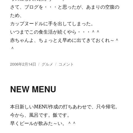
さて、ブログを・・・と思ったが、あまりの空腹の
ため、
カップヌードルに手を出してしまった。
いつまでこの食生活が続くやら・・・＾＾
赤ちゃんよ、ちょっとえ早めに出てきておくれ～＾
＾
投
カ
ま
2006年2月14日
グルメ
コメント
稿
テ
だ
日:
ゴ
か？
リ
に
NEW MENU
ー
本日新しいMENU作成の打ちあわせで、只今帰宅。
今から、風呂です。飯です。
早くビールが飲みた～い。＾＾