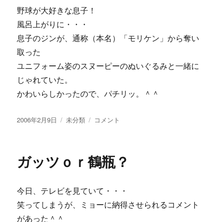
ッ
野球が大好きな息子！
ト
風呂上がりに・・・
作
成
息子のジンが、通称（本名）「モリケン」から奪い
中！
取った
に
ユニフォーム姿のスヌーピーのぬいぐるみと一緒に
じゃれていた。
かわいらしかったので、パチリッ。＾＾
投
カ
【画
2006年2月9日
未分類
コメント
稿
テ
像
日:
ゴ
あ
リ
り】
ガッツｏｒ鶴瓶？
ー
ス
ヌ
ー
今日、テレビを見ていて・・・
ピ
ー
笑ってしまうが、ミョーに納得させられるコメント
と、
があった＾＾