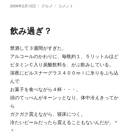
投
カ
NEW
2006年2月13日
グルメ
コメント
稿
テ
MENU
日:
ゴ
に
リ
飲み過ぎ？
ー
禁酒して３週間がすぎた。
アルコールのかわりに、毎晩約１、５リットルほど
ビタミンＣ入り炭酸飲料を、がぶ飲みしている。
深夜にピルスナーグラス４００ｍｌに氷りをぶち込
んで
お菓子を食べながら４杯・・・。
頭のてっぺんがキーンッとなり、体中冷えきってか
ら
ガクガク震えながら、寝床につく。
冷たいビールだったら震えることもないんだが。＾
＾