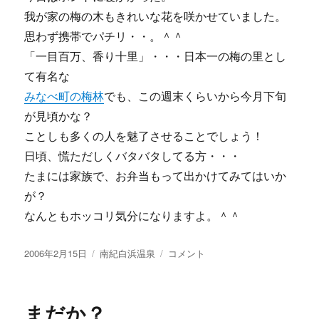
今
我が家の梅の木もきれいな花を咲かせていました。
春、
米
思わず携帯でパチリ・・。＾＾
国
「一目百万、香り十里」・・・日本一の梅の里とし
で
て有名な
販
売！
みなべ町の梅林
でも、この週末くらいから今月下旬
に
が見頃かな？
ことしも多くの人を魅了させることでしょう！
日頃、慌ただしくバタバタしてる方・・・
たまには家族で、お弁当もって出かけてみてはいか
が？
なんともホッコリ気分になりますよ。＾＾
投
カ
【画
2006年2月15日
南紀白浜温泉
コメント
稿
テ
像
日:
ゴ
あ
リ
り】
まだか？
ー
梅