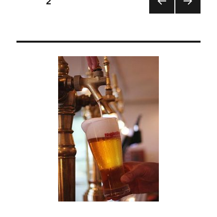
ページ
2
鶴
瓶？
前の
次の
稿
に
ペー
ペー
ジ
ジ
の
ペ
ー
ジ
送
り