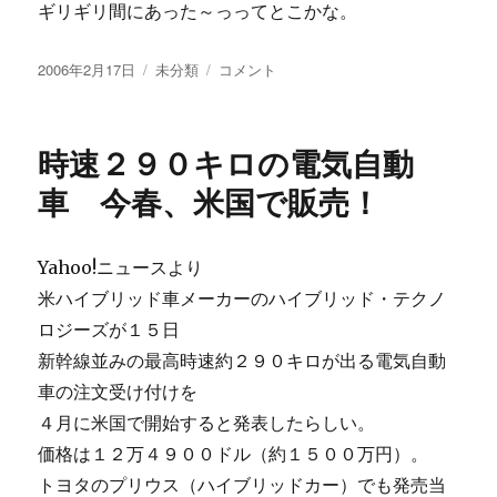
ギリギリ間にあった～っってとこかな。
投
カ
【画
2006年2月17日
未分類
コメント
稿
テ
像
日:
ゴ
あ
リ
り】
時速２９０キロの電気自動
ー
間
に
車 今春、米国で販売！
合
っ
た
Yahoo!ニュースより
～
米ハイブリッド車メーカーのハイブリッド・テクノ
っ
っ
ロジーズが１５日
＾
新幹線並みの最高時速約２９０キロが出る電気自動
＾
車の注文受け付けを
に
４月に米国で開始すると発表したらしい。
価格は１２万４９００ドル（約１５００万円）。
トヨタのプリウス（ハイブリッドカー）でも発売当