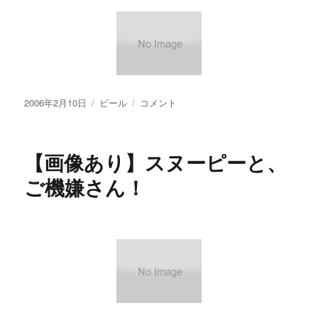
投
カ
【画
2006年2月10日
ビール
コメント
稿
テ
像
日:
ゴ
あ
リ
り】
【画像あり】スヌーピーと、
ー
ナ
ギ
ご機嫌さん！
サ
ビ
ー
ル
の
パ
ン
フ
レ