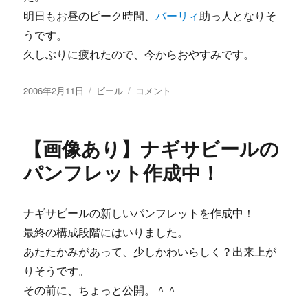
明日もお昼のピーク時間、
バーリィ
助っ人となりそ
うです。
久しぶりに疲れたので、今からおやすみです。
投
カ
今
2006年2月11日
ビール
コメント
稿
テ
日
日:
ゴ
は
リ
忙
【画像あり】ナギサビールの
ー
し
か
パンフレット作成中！
っ
た。
に
ナギサビールの新しいパンフレットを作成中！
最終の構成段階にはいりました。
あたたかみがあって、少しかわいらしく？出来上が
りそうです。
その前に、ちょっと公開。＾＾