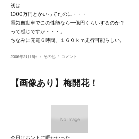
初は
1000万円とかいってたのに・・・
電気自動車でこの性能なら一億円くらいするのか？
って感じですが・・・。
ちなみに充電６時間、１６０ｋｍ走行可能らしい。
投
カ
時
2006年2月16日
その他
コメント
稿
テ
速
日:
ゴ
２
リ
９
【画像あり】梅開花！
ー
０
キ
ロ
の
電
気
自
動
車
今日はホントに暖かかった。