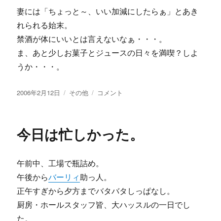
妻には「ちょっと～、いい加減にしたらぁ」とあき
れられる始末。
禁酒が体にいいとは言えないなぁ・・・。
ま、あと少しお菓子とジュースの日々を満喫？しよ
うか・・・。
投
カ
飲
2006年2月12日
その他
コメント
稿
テ
み
日:
ゴ
過
リ
ぎ？
今日は忙しかった。
ー
に
午前中、工場で瓶詰め。
午後から
バーリィ
助っ人。
正午すぎから夕方までバタバタしっぱなし。
厨房・ホールスタッフ皆、大ハッスルの一日でし
た。