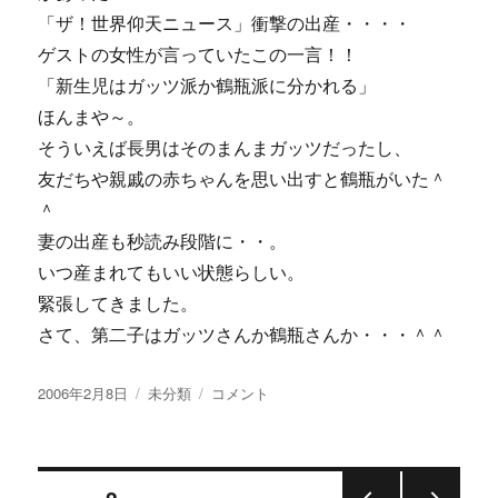
ご
「ザ！世界仰天ニュース」衝撃の出産・・・・
機
嫌
ゲストの女性が言っていたこの一言！！
さ
「新生児はガッツ派か鶴瓶派に分かれる」
ん！
ほんまや～。
に
そういえば長男はそのまんまガッツだったし、
友だちや親戚の赤ちゃんを思い出すと鶴瓶がいた＾
＾
妻の出産も秒読み段階に・・。
いつ産まれてもいい状態らしい。
緊張してきました。
さて、第二子はガッツさんか鶴瓶さんか・・・＾＾
投
カ
ガ
2006年2月8日
未分類
コメント
稿
テ
ッ
日:
ゴ
ツ
リ
ｏ
投
ー
ｒ