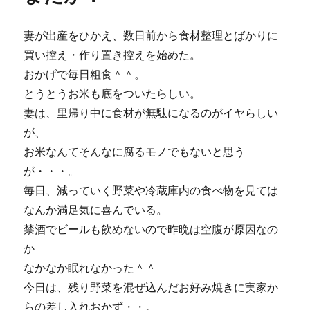
開
花！
妻が出産をひかえ、数日前から食材整理とばかりに
に
買い控え・作り置き控えを始めた。
おかげで毎日粗食＾＾。
とうとうお米も底をついたらしい。
妻は、里帰り中に食材が無駄になるのがイヤらしい
が、
お米なんてそんなに腐るモノでもないと思う
が・・・。
毎日、減っていく野菜や冷蔵庫内の食べ物を見ては
なんか満足気に喜んでいる。
禁酒でビールも飲めないので昨晩は空腹が原因なの
か
なかなか眠れなかった＾＾
今日は、残り野菜を混ぜ込んだお好み焼きに実家か
らの差し入れおかず・・。