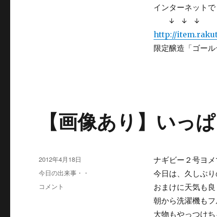
インターネットで
↓ ↓ ↓
http://item.raku
限定醸造「ゴール
【画像あり】いっぱ
投
2012年4月18日
ナギビー２号ヨメ
稿
カ
今日の出来事・・
今日は、久しぶり
日:
テ
【画
コメント
おまけに天気も良
ゴ
像
朝から洗濯機もフ
リ
あ
ー
大物もやっつけち
り】