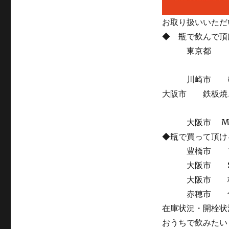
お取り扱いいただ
◆ 瓶で飲んで頂
東京都 しん
川崎市 串焼
大阪市 鉄板焼き
大阪市 Mole h
◆瓶で買って頂け
豊橋市 フー
大阪市 SAK
大阪市 株式
赤穂市 旬鮮食
在庫状況・開栓状
おうちで飲みたい