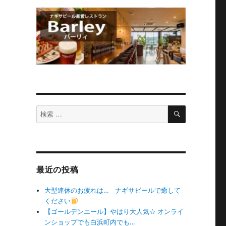
検
検
索
索
対
象:
最近の投稿
大型連休のお疲れは… ナギサビールで癒して
ください
【ゴールデンエール】やはり大人気☆ オンライ
ンショップでも白浜町内でも…