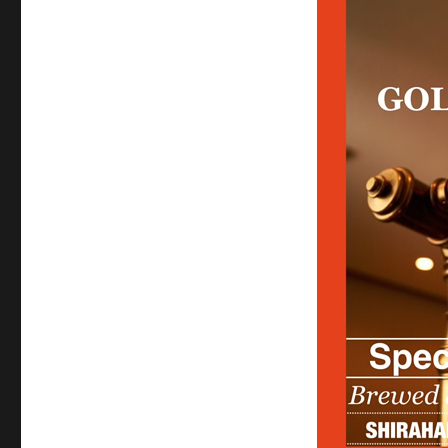
ル
デ
ン
エ
ー
ル
♪
に