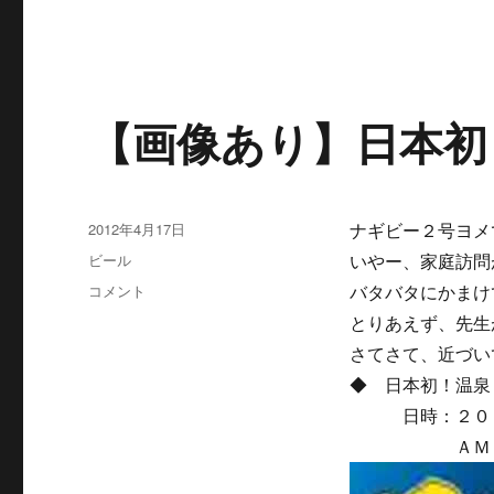
【画像あり】日本初
投
2012年4月17日
ナギビー２号ヨメ
稿
カ
ビール
いやー、家庭訪問
日:
テ
【画
コメント
バタバタにかまけ
ゴ
像
とりあえず、先生
リ
あ
ー
さてさて、近づい
り】
日
◆ 日本初！温泉
本
日時：２０１２
初！
ＡＭ１１：
湯
け