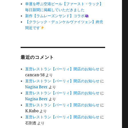
幸運を呼ぶ空港ビール【ファースト・ラック】
毎日新聞に掲載していただきました
新作【ラムレーズンサンド】コラボ
【クラシック・デュンケルヴァイツェン】終売
間近です
最近のコメント
直営レストラン【バーリィ】閉店のお知らせ
に
cancan-58
より
直営レストラン【バーリィ】閉店のお知らせ
に
Nagisa Beer
より
直営レストラン【バーリィ】閉店のお知らせ
に
Nagisa Beer
より
直営レストラン【バーリィ】閉店のお知らせ
に
K.Kubo
より
直営レストラン【バーリィ】閉店のお知らせ
に
石割透
より