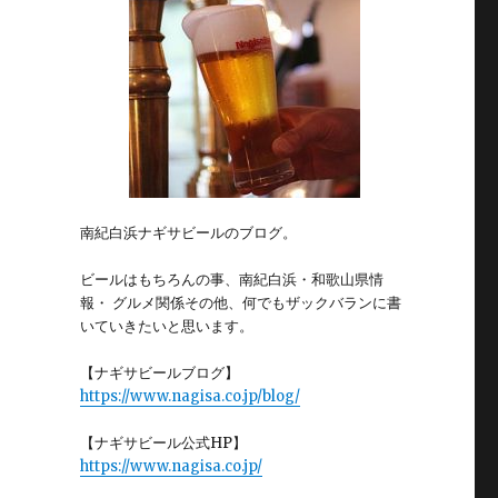
南紀白浜ナギサビールのブログ。
ビールはもちろんの事、南紀白浜・和歌山県情
報・ グルメ関係その他、何でもザックバランに書
いていきたいと思います。
【ナギサビールブログ】
https://www.nagisa.co.jp/blog/
【ナギサビール公式HP】
https://www.nagisa.co.jp/