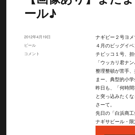
ール♪
投
2012年4月19日
ナギビー２号ヨメ
稿
カ
ビール
４月のビッグイベ
日:
テ
【画
コメント
チビッコ１号、担
ゴ
像
「ウッカリ君ナン
リ
あ
ー
整理整頓が苦手、
り】
ま
まー、典型的小学
だ
昨日も、「何時間
ま
と突っ込みたくな
だ
飲
さーて。
め
先日の「白浜商工
る、
ナギサビール・限
ゴ
ー