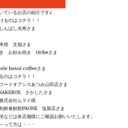
いているお店の紹介です♪
けるのはコチラ！！
ばし光寿さま
 文福さま
 お好み焼き Oribeさま
osoi coffeeさま
るのはコチラ！！
ドオアシスあつみ山田店さま
EBOX さかしたさま
会社ムライ様
鮮館PAONE 塩屋店さま
況などは各店舗様にご確認お願いいたします。
～って方は・・・