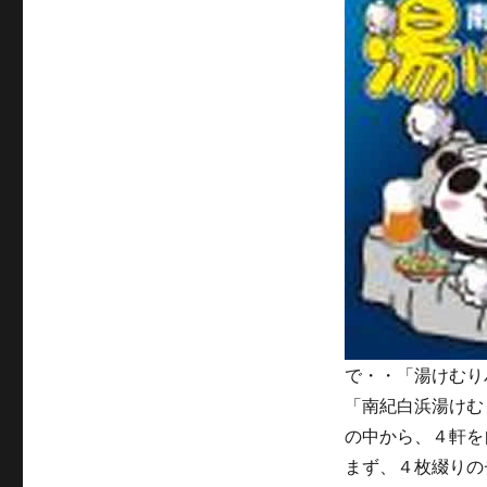
む
り
バ
ル！！
に
で・・「湯けむり
「南紀白浜湯けむ
の中から、４軒を
まず、４枚綴りの