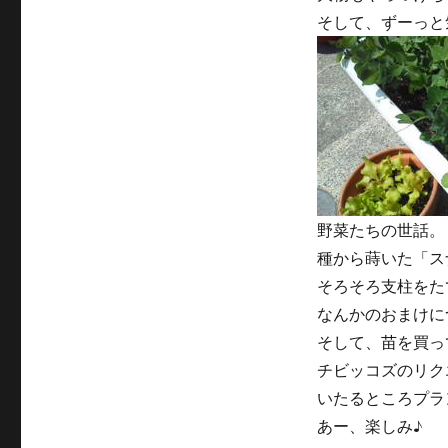
い
そして、ずーっと
っ
ぱ
い
植
え
た
ー！！
に
野菜たちの世話。
種から蒔いた「ス
そろそろ支柱をた
なんかのおまけに
そして、苗を買っ
チビッコズのリク
いたるところプラ
あー、楽しみ♪