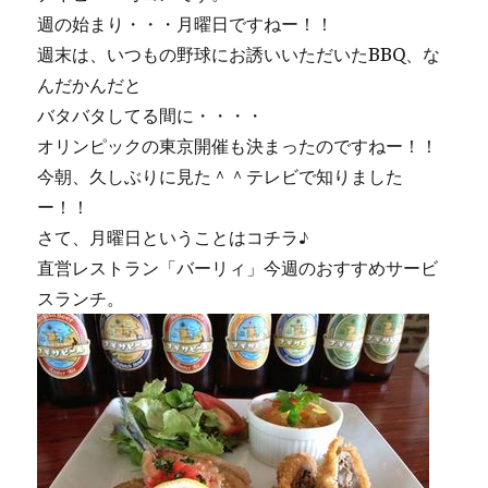
ェ
週の始まり・・・月曜日ですねー！！
ス
ト
週末は、いつもの野球にお誘いいただいたBBQ、な
２
んだかんだと
０
バタバタしてる間に・・・・
１
３
オリンピックの東京開催も決まったのですねー！！
♪
今朝、久しぶりに見た＾＾テレビで知りました
に
ー！！
さて、月曜日ということはコチラ♪
直営レストラン「バーリィ」今週のおすすめサービ
スランチ。