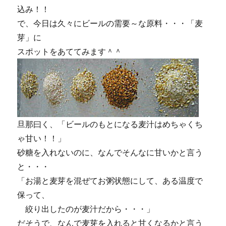
込み！！
で、今日は久々にビールの需要～な原料・・・「麦
芽」に
スポットをあててみます＾＾
旦那曰く、「ビールのもとになる麦汁はめちゃくち
ゃ甘い！！」
砂糖を入れないのに、なんでそんなに甘いかと言う
と・・・
「お湯と麦芽を混ぜてお粥状態にして、ある温度で
保って、
絞り出したのが麦汁だから・・・」
だそうで、なんで麦芽を入れると甘くなるかと言う