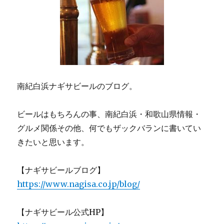
送
ン
チ
り
♪
に
南紀白浜ナギサビールのブログ。
ビールはもちろんの事、南紀白浜・和歌山県情報・
グルメ関係その他、何でもザックバランに書いてい
きたいと思います。
【ナギサビールブログ】
https://www.nagisa.co.jp/blog/
【ナギサビール公式HP】