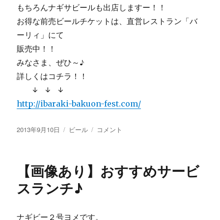
もちろんナギサビールも出店しますー！！
お得な前売ビールチケットは、直営レストラン「バ
ーリィ」にて
販売中！！
みなさま、ぜひ～♪
詳しくはコチラ！！
↓ ↓ ↓
http://ibaraki-bakuon-fest.com/
投
カ
【画
2013年9月10日
ビール
コメント
稿
テ
像
日:
ゴ
あ
リ
り】
【画像あり】おすすめサービ
ー
茨
木
スランチ♪
麦
音
フ
ナギビー２号ヨメです。