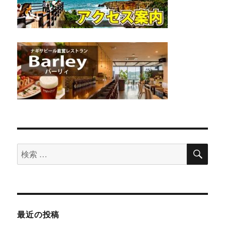
検
検
索
索
対
象:
最近の投稿