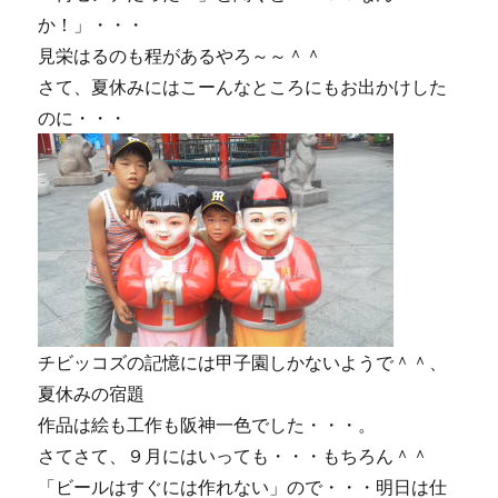
ナ
か！」・・・
ポ
見栄はるのも程があるやろ～～＾＾
リ
さて、夏休みにはこーんなところにもお出かけした
タ
ン。
のに・・・
に
チビッコズの記憶には甲子園しかないようで＾＾、
夏休みの宿題
作品は絵も工作も阪神一色でした・・・。
さてさて、９月にはいっても・・・もちろん＾＾
「ビールはすぐには作れない」ので・・・明日は仕