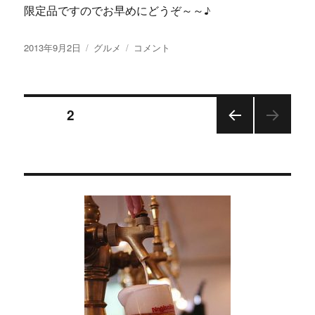
限定品ですのでお早めにどうぞ～～♪
投
カ
【画
2013年9月2日
グルメ
コメント
稿
テ
像
日:
ゴ
あ
リ
り】
投
ー
ど
ページ
2
っ
ぷ
前の
稿
り
ペー
阪
ジ
の
神
フ
ペ
ァ
ン
と
ー
サ
ー
ジ
ビ
ス
ラ