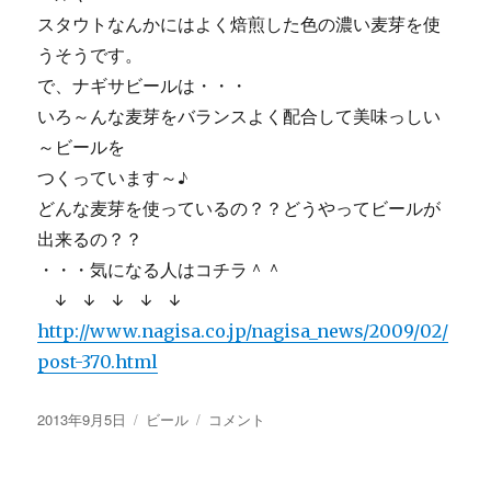
スタウトなんかにはよく焙煎した色の濃い麦芽を使
うそうです。
で、ナギサビールは・・・
いろ～んな麦芽をバランスよく配合して美味っしい
～ビールを
つくっています～♪
どんな麦芽を使っているの？？どうやってビールが
出来るの？？
・・・気になる人はコチラ＾＾
↓ ↓ ↓ ↓ ↓
http://www.nagisa.co.jp/nagisa_news/2009/02/
post-370.html
投
カ
【画
2013年9月5日
ビール
コメント
稿
テ
像
日:
ゴ
あ
リ
り】