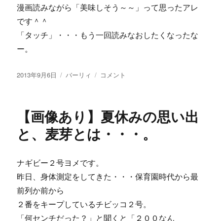
漫画読みながら「美味しそう～～」って思ったアレ
です＾＾
「タッチ」・・・もう一回読みなおしたくなったな
ー。
投
カ
【画
2013年9月6日
バーリィ
コメント
稿
テ
像
日:
ゴ
あ
リ
り】
【画像あり】夏休みの思い出
ー
和
歌
と、麦芽とは・・・。
山
ポ
ン
ナギビー２号ヨメです。
チ
昨日、身体測定をしてきた・・・保育園時代から最
と
朝
前列か前から
倉
２番をキープしているチビッコ２号。
南
「何センチだった？」と聞くと「２００なん
の