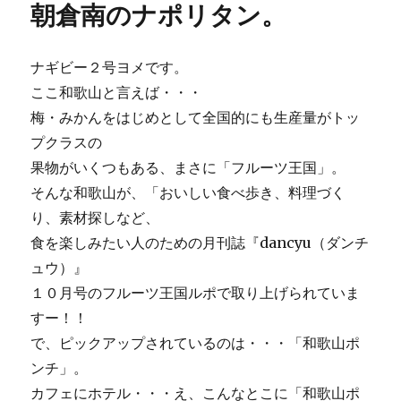
す
朝倉南のナポリタン。
す
め
サ
ナギビー２号ヨメです。
ー
ここ和歌山と言えば・・・
ビ
ス
梅・みかんをはじめとして全国的にも生産量がトッ
ラ
プクラスの
ン
果物がいくつもある、まさに「フルーツ王国」。
チ
♪
そんな和歌山が、「おいしい食べ歩き、料理づく
に
り、素材探しなど、
食を楽しみたい人のための月刊誌『dancyu（ダンチ
ュウ）』
１０月号のフルーツ王国ルポで取り上げられていま
すー！！
で、ピックアップされているのは・・・「和歌山ポ
ンチ」。
カフェにホテル・・・え、こんなとこに「和歌山ポ