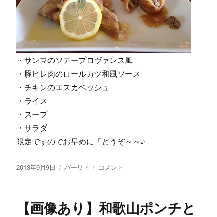
・サンマのソテープロヴァンス風
・豚ヒレ肉のロールカツ和風ソース
・チキンのエスカベッシュ
・ライス
・スープ
・サラダ
限定ですのでお早めに「どうぞ～～♪
投
カ
【画
2013年9月9日
バーリィ
コメント
稿
テ
像
日:
ゴ
あ
リ
り】
【画像あり】和歌山ポンチと
ー
お