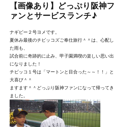
【画像あり】どっぷり阪神フ
ー
夏
休
ァンとサービスランチ♪
み
の
思
ナギビー２号ヨメです。
い
夏休み最後のチビッコズご奉仕旅行＾＾は、心配し
出
と、
た雨も、
麦
試合前に奇跡的に止み、甲子園満喫の楽しい思い出
芽
になりました！
と
は・・・。
チビッコ１号は「マートンと目合った～～！！」と
に
大喜び＾＾
ますます＾＾どっぷり阪神ファンになって帰ってき
ました。