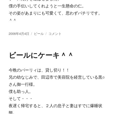
僕の手伝いしてくれようと一生懸命の仁。
その姿があまりにも可愛くて、思わずパチリです。
＾＾
投
カ
【画
2006年4月4日
ビール
コメント
稿
テ
像
日:
ゴ
あ
リ
り】
ビールにケーキ＾＾
ー
仁
之
輔・・・
今晩のバーリィは、貸し切り！！
配
達。
兄の幼なじみで、田辺市で美容院を経営している黒○
に
さん御一行様。
僕も助っ人。
そして・・・
夜遅く帰宅すると、２人の息子と妻はすでに爆睡状
態。