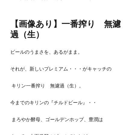
稿
テ
雑
日:
ゴ
な
リ
気
【画像あり】一番搾り 無濾
ー
持
ち・・・
過（生）
に
ビールのうまさを、あるがまま。
それが、新しいプレミアム・・・がキャッチの
キリン一番搾り 無濾過（生）。
今までのキリンの『チルドビール』・・
まろやか酵母、ゴールデンホップ、豊潤は