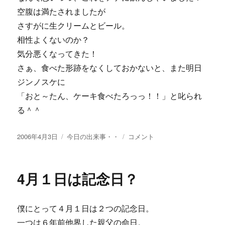
空腹は満たされましたが
さすがに生クリームとビール。
相性よくないのか？
気分悪くなってきた！
さぁ、食べた形跡をなくしておかないと、また明日
ジンノスケに
「おと～たん、ケーキ食べたろっっ！！」と叱られ
る＾＾
投
カ
ビ
2006年4月3日
今日の出来事・・
コメント
稿
テ
ー
日:
ゴ
ル
リ
に
4月１日は記念日？
ー
ケ
ー
キ
僕にとって４月１日は２つの記念日。
＾
＾
一つは６年前他界した親父の命日。