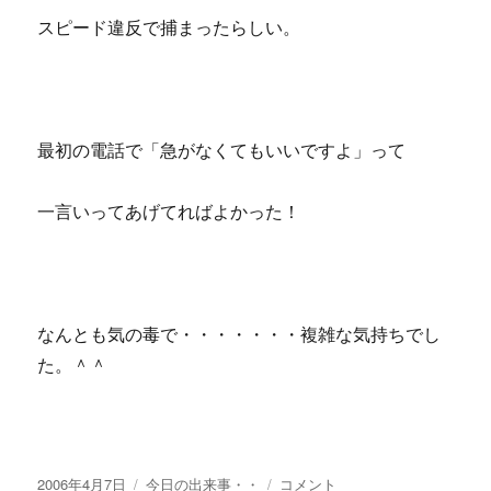
スピード違反で捕まったらしい。
最初の電話で「急がなくてもいいですよ」って
一言いってあげてればよかった！
なんとも気の毒で・・・・・・・複雑な気持ちでし
た。＾＾
投
カ
複
2006年4月7日
今日の出来事・・
コメント