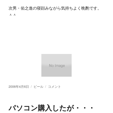
次男・佑之進の寝顔みながら気持ちよく晩酌です。
＾＾
投
カ
【画
2006年4月6日
ビール
コメント
稿
テ
像
日:
ゴ
あ
リ
り】
パソコン購入したが・・・
ー
一
番