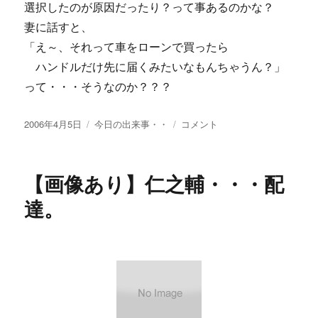
選択したのが原因だったり？って事あるのかな？
妻に話すと、
「え～、それって車をローンで買ったら
ハンドルだけ先に届くみたいなもんちゃうん？」
って・・・そうなのか？？？
投
カ
パ
2006年4月5日
今日の出来事・・
コメント
稿
テ
ソ
日:
ゴ
コ
リ
ン
【画像あり】仁之輔・・・配
ー
購
入
達。
し
た
が・・・
に