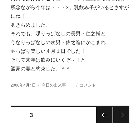
残念ながら今年は・・・×。乳飲み子がいるとさすが
にね！
あきらめました。
それでも、喋りっぱなしの長男・仁之輔と
うなりっぱなしの次男・佑之進にかこまれ
やっぱり楽しい４月１日でした！
そして来年は飲みにいくぞ～！と
酒豪の妻と約束した。＾＾
投
カ
4
2006年4月1日
今日の出来事・・
コメント
稿
テ
月
日:
ゴ
１
リ
日
投
ー
は
ページ
3
記
念
前の
稿
日？
ペー
に
ジ