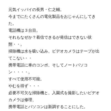
搾
元気イッパイの長男・仁之輔。
り
無
今までにたくさんの電化製品をおじゃんにしてき
濾
た。
過
電話機は３台目。
（生）
に
それもなぜか？着信できるが発信はできない状
態・・。
掃除機は水を吸い込み、ビデオカメラはテープが出
てこない・・
携帯電話に車のコンポ、そしてノートパソコ
ン・・・・。
すべて使用不可能。
やむを得ず・・・
必要不可欠な掃除機と、入園式を撮影したいビデオ
カメラは修理、
携帯電話とパソコンは新調することにした。