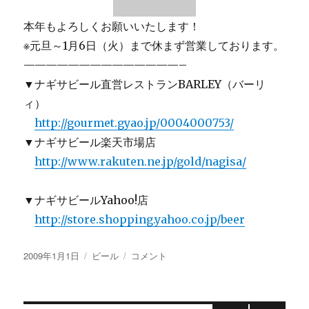
本年もよろしくお願いいたします！
※元旦～1月6日（火）まで休まず営業しております。
——————————————–
▼ナギサビール直営レストランBARLEY（バーリ
ィ）
http://gourmet.gyao.jp/0004000753/
▼ナギサビール楽天市場店
http://www.rakuten.ne.jp/gold/nagisa/
▼ナギサビールYahoo!店
http://store.shopping.yahoo.co.jp/beer
投
カ
【画
2009年1月1日
ビール
コメント
稿
テ
像
日:
ゴ
あ
リ
り】