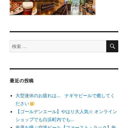
検
検
索
索
対
象:
最近の投稿
大型連休のお疲れは… ナギサビールで癒してく
ださい
【ゴールデンエール】やはり大人気☆ オンライン
ショップでも白浜町内でも…
幸運を呼ぶ空港ビール【ファースト・ラック】毎