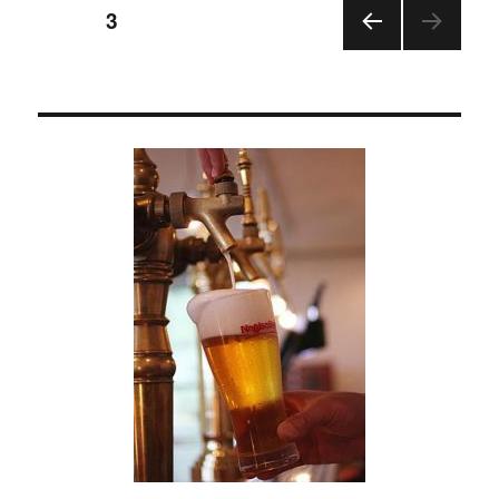
投
ー
一
ページ
3
年
の
前の
稿
計
ペー
は
ジ
の
元
旦
ペ
に
あ
り・・
ー
＾
＾
ジ
に
送
り