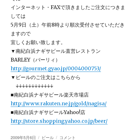
インターネット・FAXで頂きましたご注文につきま
しては
5月9日（土）午前8時より順次受付させていただき
ますので
宜しくお願い致します。
▼南紀白浜ナギサビール直営レストラン
BARLEY（バーリィ）
http://gourmet.gyao.jp/0004000753/
▼ビールのご注文はこちらから
↓↓↓↓↓↓↓↓↓↓↓↓
■南紀白浜ナギサビール楽天市場店
http://www.rakuten.ne.jp/gold/nagisa/
■南紀白浜ナギサビールYahoo!店
http://store.shopping.yahoo.co.jp/beer/
投
カ
【画
2009年5月6日
ビール
コメント