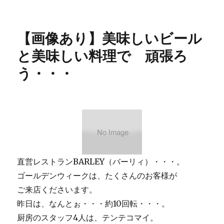
稿
テ
像
日:
ゴ
あ
リ
り】
【画像あり】美味しいビール
ー
明
日・
と美味しい料理で 頑張ろ
明
う・・・
後
日
は
休
業
で
す。
に
直営レストランBARLEY（バーリィ）・・・。
ゴールデンウィークは、たくさんのお客様が
ご来店くださいます。
昨日は、なんとぉ・・・約10回転・・・。
厨房のスタッフ4人は、テンテコマイ。