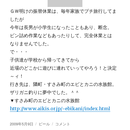
ＧＷ明けの振替休業は、毎年家族でプチ旅行してま
したが
今年は長男が小学生になったこともあり、断念。
ビン詰め作業などもあったりして、完全休業とは
なりませんでした。
で・・・
子供達が学校から帰ってきてから
近場のどこかに遊びに連れていってやろう！と決定
～ィ！
行き先は、隣町・すさみ町のエビとカニの水族館。
ザリガニ釣りに夢中でした。＾＾
▼すさみ町のエビとカニの水族館
http://www.aikis.or.jp/~ebikani/index.html
投
カ
【画
2009年5月9日
ビール
コメント
稿
テ
像