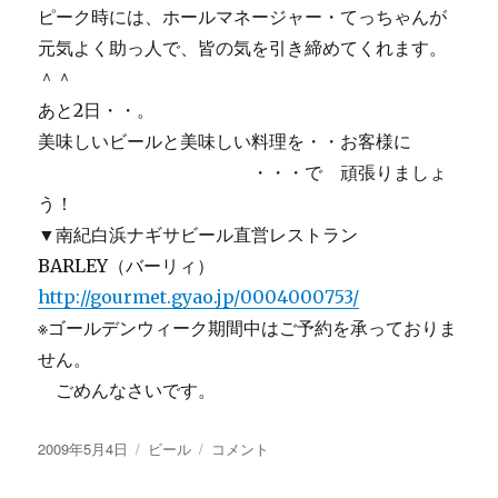
ピーク時には、ホールマネージャー・てっちゃんが
元気よく助っ人で、皆の気を引き締めてくれます。
＾＾
あと2日・・。
美味しいビールと美味しい料理を・・お客様に
・・・で 頑張りましょ
う！
▼南紀白浜ナギサビール直営レストラン
BARLEY（バーリィ）
http://gourmet.gyao.jp/0004000753/
※ゴールデンウィーク期間中はご予約を承っておりま
せん。
ごめんなさいです。
投
カ
【画
2009年5月4日
ビール
コメント
稿
テ
像
日:
ゴ
あ