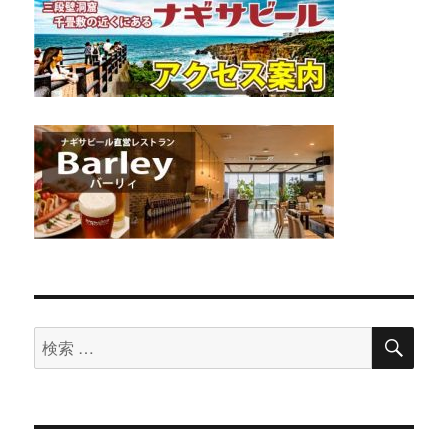
検
検
索
索
対
象: