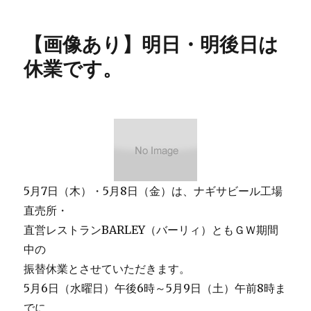
日:
ゴ
あ
リ
り】
【画像あり】明日・明後日は
ー
す
さ
休業です。
み
町
の
エ
ビ
と
カ
ニ
の
5月7日（木）・5月8日（金）は、ナギサビール工場
水
直売所・
族
直営レストランBARLEY（バーリィ）ともＧＷ期間
館
へ
中の
に
振替休業とさせていただきます。
5月6日（水曜日）午後6時～5月9日（土）午前8時ま
でに