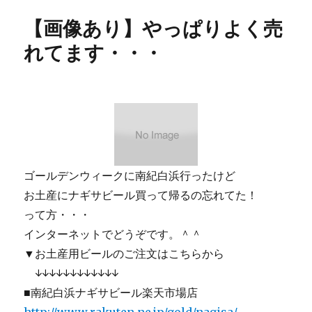
リ
り】
【画像あり】やっぱりよく売
ー
美
味
れてます・・・
し
い
ビ
ー
ル
と
美
味
し
ゴールデンウィークに南紀白浜行ったけど
い
お土産にナギサビール買って帰るの忘れてた！
料
って方・・・
理
で
インターネットでどうぞです。＾＾
頑
▼お土産用ビールのご注文はこちらから
張
↓↓↓↓↓↓↓↓↓↓↓↓
ろ
う・・・
■南紀白浜ナギサビール楽天市場店
に