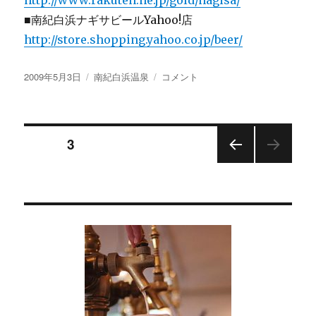
http://www.rakuten.ne.jp/gold/nagisa/
■南紀白浜ナギサビールYahoo!店
http://store.shopping.yahoo.co.jp/beer/
投
カ
【画
2009年5月3日
南紀白浜温泉
コメント
稿
テ
像
日:
ゴ
あ
リ
り】
投
ー
や
ページ
3
っ
ぱ
前の
稿
り
ペー
よ
ジ
の
く
売
ペ
れ
て
ま
ー
す・・・
に
ジ