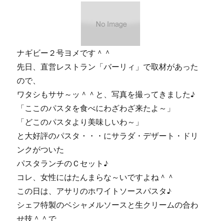
極
上
の
ビ
ー
ナギビー２号ヨメです＾＾
ル
先日、直営レストラン「バーリィ」で取材があった
を
ので、
飲
も
ワタシもササ～ッ＾＾と、写真を撮ってきました♪
う！
「ここのパスタを食べにわざわざ来たよ～」
に
「どこのパスタより美味しいわ～」
と大好評のパスタ・・・にサラダ・デザート・ドリ
ンクがついた
パスタランチのＣセット♪
コレ、女性にはたんまらな～いですよね＾＾
この日は、アサリのホワイトソースパスタ♪
シェフ特製のベシャメルソースと生クリームの合わ
せ技＾＾で