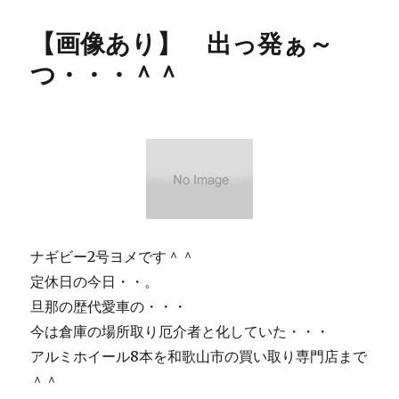
日:
ゴ
あ
リ
り】
【画像あり】 出っ発ぁ～
ー
バ
ー
つ・・・＾＾
リ
ィ
の
パ
ス
タ
ラ
ン
チ
～
ナギビー2号ヨメです＾＾
～
定休日の今日・・。
♪
に
旦那の歴代愛車の・・・
今は倉庫の場所取り厄介者と化していた・・・
アルミホイール8本を和歌山市の買い取り専門店まで
＾＾