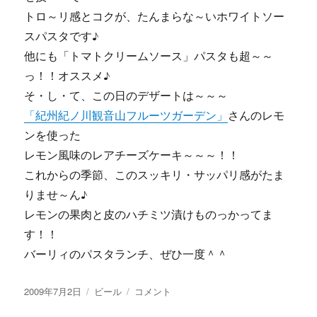
トロ～リ感とコクが、たんまらな～いホワイトソー
スパスタです♪
他にも「トマトクリームソース」パスタも超～～
っ！！オススメ♪
そ・し・て、この日のデザートは～～～
「紀州紀ノ川観音山フルーツガーデン」
さんのレモ
ンを使った
レモン風味のレアチーズケーキ～～～！！
これからの季節、このスッキリ・サッパリ感がたま
りませ～ん♪
レモンの果肉と皮のハチミツ漬けものっかってま
す！！
バーリィのパスタランチ、ぜひ一度＾＾
投
カ
【画
2009年7月2日
ビール
コメント
稿
テ
像