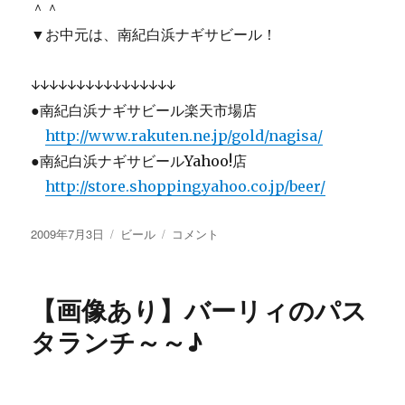
＾＾
▼お中元は、南紀白浜ナギサビール！
↓↓↓↓↓↓↓↓↓↓↓↓↓↓↓↓
●南紀白浜ナギサビール楽天市場店
http://www.rakuten.ne.jp/gold/nagisa/
●南紀白浜ナギサビールYahoo!店
http://store.shopping.yahoo.co.jp/beer/
投
カ
【画
2009年7月3日
ビール
コメント
稿
テ
像
日:
ゴ
あ
リ
り】
【画像あり】バーリィのパス
ー
家
で
タランチ～～♪
も
店
で
も