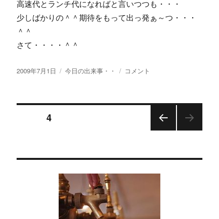
高速代とランチ代になればと言いつつも・・・
少しばかりの＾＾期待をもって出っ発ぁ～つ・・・
＾＾
さて・・・・＾＾
投
カ
【画
2009年7月1日
今日の出来事・・
コメント
稿
テ
像
日:
ゴ
あ
リ
り】
投
ー
出
ページ
4
っ
発
前の
稿
ぁ
ペー
～
ジ
の
つ・・・
＾
ペ
＾
に
ー