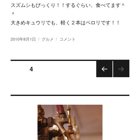
スズムシもびっくり！！するぐらい、食べてます＾
＾
大きめキュウリでも、軽く２本はペロリです！！
投
カ
【画
2010年8月1日
グルメ
コメント
稿
テ
像
日:
ゴ
あ
リ
り】
投
ー
ス
ページ
4
ズ
ム
前の
稿
シ
ペー
も
ジ
の
び
っ
ペ
く
り
～
ー
＾
＾