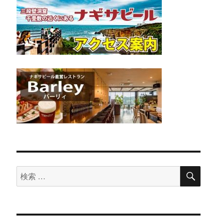
検
検
索
索
対
象: