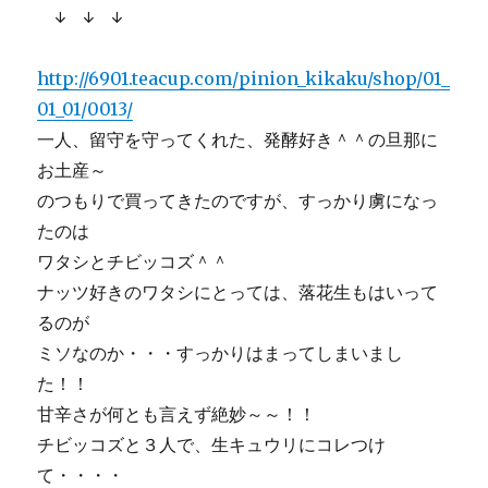
↓ ↓ ↓
http://6901.teacup.com/pinion_kikaku/shop/01_
01_01/0013/
一人、留守を守ってくれた、発酵好き＾＾の旦那に
お土産～
のつもりで買ってきたのですが、すっかり虜になっ
たのは
ワタシとチビッコズ＾＾
ナッツ好きのワタシにとっては、落花生もはいって
るのが
ミソなのか・・・すっかりはまってしまいまし
た！！
甘辛さが何とも言えず絶妙～～！！
チビッコズと３人で、生キュウリにコレつけ
て・・・・