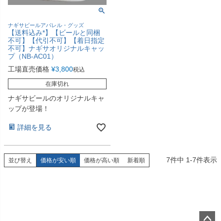
ナギサビールアパレル・グッズ
【送料込み*】【ビールと同梱
不可】【代引不可】【着日指定
不可】ナギサオリジナルキャッ
プ（NB-AC01）
工場直売価格
¥
3,800
税込
在庫切れ
ナギサビールのオリジナルキャ
ップが登場！
詳細を見る
7
件中
1
-
7
件表示
並び替え
価格が安い順
価格が高い順
新着順