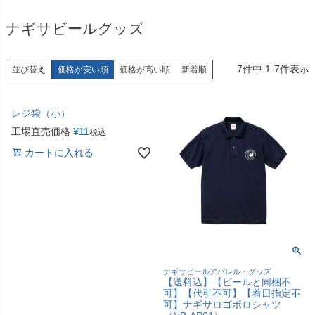
ナギサビールグッズ
7
件中
1
-
7
件表示
並び替え
価格が安い順
価格が高い順
新着順
レジ袋（小）
工場直売価格
¥
11
税込
カートに入れる
ナギサビールアパレル・グッズ
【送料込】【ビールと同梱不
可】【代引不可】【着日指定不
可】ナギサロゴポロシャツ