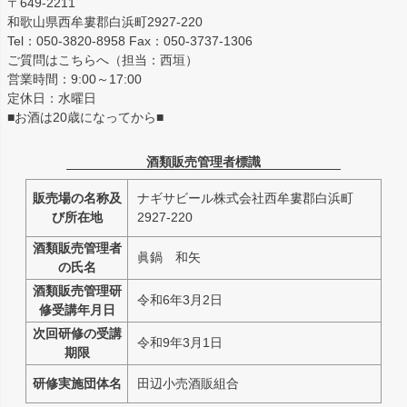
〒649-2211
和歌山県西牟婁郡白浜町2927-220
Tel：050-3820-8958 Fax：050-3737-1306
ご質問はこちらへ（担当：西垣）
営業時間：9:00～17:00
定休日：水曜日
■お酒は20歳になってから■
酒類販売管理者標識
販売場の名称及
ナギサビール株式会社西牟婁郡白浜町
び所在地
2927-220
酒類販売管理者
眞鍋 和矢
の氏名
酒類販売管理研
令和6年3月2日
修受講年月日
次回研修の受講
令和9年3月1日
期限
研修実施団体名
田辺小売酒販組合