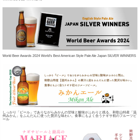
World Beer Awards 2024 World's Best American Style Pale Ale Japan SILVER WINNERS
しっかり「ビール」でありながらみかんの甘味と酸味がふわりと残る、和歌山特産「温
州みかん」をふんだんに使った贅沢な味わい。食事にもよく合うナギサ初のフルーツビ
ール