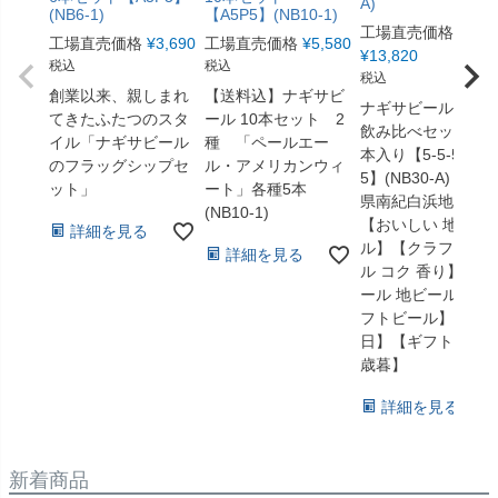
A)
(NB6-1)
【A5P5】(NB10-1)
工場直売価格
工場直売価格
¥
3,690
工場直売価格
¥
5,580
¥
13,820
税込
税込
税込
創業以来、親しまれ
【送料込】ナギサビ
ナギサビール選べ
てきたふたつのスタ
ール 10本セット 2
飲み比べセット 3
イル「ナギサビール
種 「ペールエー
本入り【5-5-5-5-5-
のフラッグシップセ
ル・アメリカンウィ
5】(NB30-A) 和歌
ット」
ート」各種5本
県南紀白浜地ビー
(NB10-1)
【おいしい 地ビー
詳細を見る
ル】【クラフトビ
詳細を見る
ル コク 香り】【ビ
ール 地ビール クラ
フトビール】【父
日】【ギフト】【
歳暮】
詳細を見る
新着商品