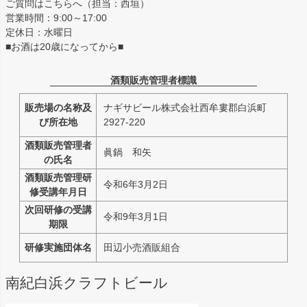
ご質問はこちらへ（担当：西垣）
営業時間：9:00～17:00
定休日：水曜日
■お酒は20歳になってから■
酒類販売管理者標識
販売場の名称及
ナギサビール株式会社西牟婁郡白浜町
び所在地
2927-220
酒類販売管理者
眞鍋 和矢
の氏名
酒類販売管理研
令和6年3月2日
修受講年月日
次回研修の受講
令和9年3月1日
期限
研修実施団体名
田辺小売酒販組合
南紀白浜クラフトビール