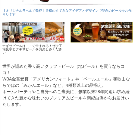
【オリジナルラベルで乾杯】皆様のすてきなアイデアとデザインで記念のビールをお作
りします
ナギサビールはここで生まれる！ぜひ工
場見学とナギサビールをお楽しみくださ
い
世界が認めた香り高いクラフトビール（地ビール）を買うならコ
コ！
WBA金賞受賞「アメリカンウィート」や「ペールエール」和歌山な
らではの「みかんエール」など、4種類以上の品揃え。
ホームパーティやご自身へのご褒美に、創業以来28年間追い求め続
けてきた豊かな味わいのプレミアムビールを南紀白浜からお届けい
たします。