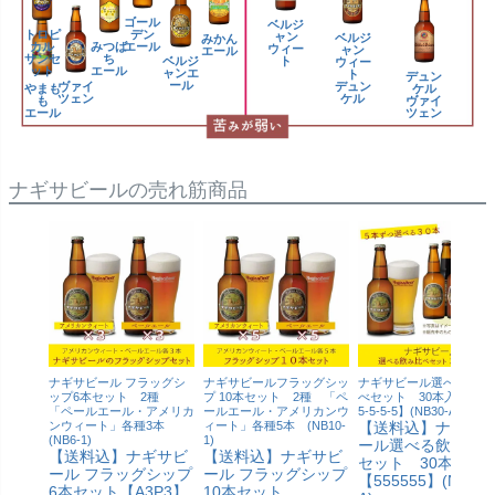
ゴール
ベルジ
トロピ
デン
ャン
ベルジ
みかん
カル
みつば
エール
ウィー
ャン
エール
サンセ
ち
ベルジ
ト
ウィー
ット
エール
ャンエ
ト
デュン
ール
ヴァイ
デュン
やまも
ケル
ツェン
ケル
も
ヴァイ
エール
ツェン
ナギサビールの売れ筋商品
ナギサビール フラッグシ
ナギサビールフラッグシッ
ナギサビール選べる飲み
ップ6本セット 2種
プ 10本セット 2種 「ペ
べセット 30本入り【5-5
「ペールエール・アメリカ
ールエール・アメリカンウ
5-5-5-5】(NB30-A)
ンウィート」各種3本
ィート」各種5本 (NB10-
【送料込】ナギサ
(NB6-1)
1)
ール選べる飲み比
【送料込】ナギサビ
【送料込】ナギサビ
セット 30本入り
ール フラッグシップ
ール フラッグシップ
【555555】(NB30-
6本セット【A3P3】
10本セット