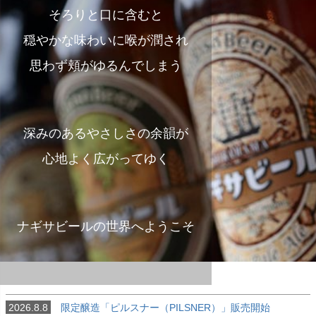
そろりと口に含むと
穏やかな味わいに喉が潤され
思わず頬がゆるんでしまう
深みのあるやさしさの余韻が
心地よく広がってゆく
ナギサビールの世界へようこそ
2026.8.8
限定醸造「ピルスナー（PILSNER）」販売開始