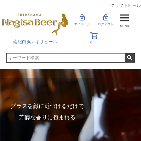
クラフトビール
マイページ
ログアウト
MENU
南紀白浜ナギサビール
カート
グラスを顔に近づけるだけで
芳醇な香りに包まれる