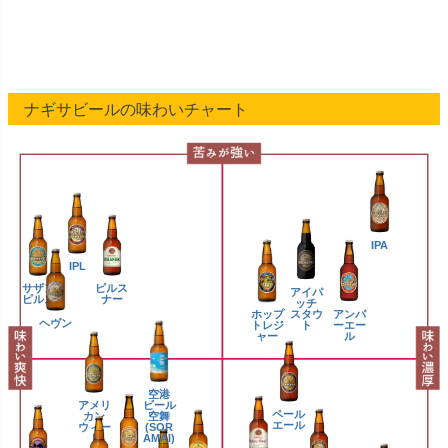
ナギサビールの味わいチャート
IPA
IPL
サザン
ピルス
アイパ
ピルス
ナー
ッチ
ホップ
アンバ
スタウ
ヘヴン
トレジ
ーエー
ト
ャー
ル
空港
アメリ
ビール
ペール
カン
空舞
エール
ウィー
(SOR
ト
AMAI)