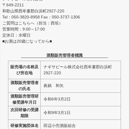
〒649-2211
和歌山県西牟婁郡白浜町2927-220
Tel：050-3820-8958 Fax：050-3737-1306
ご質問はこちらへ（担当：西垣）
営業時間：9:00～17:00
定休日：水曜日
■お酒は20歳になってから■
酒類販売管理者標識
販売場の名称及
ナギサビール株式会社西牟婁郡白浜町
び所在地
2927-220
酒類販売管理者
眞鍋 和矢
の氏名
酒類販売管理研
令和6年3月2日
修受講年月日
次回研修の受講
令和9年3月1日
期限
研修実施団体名
田辺小売酒販組合