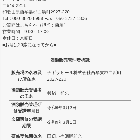
〒649-2211
和歌山県西牟婁郡白浜町2927-220
Tel：050-3820-8958 Fax：050-3737-1306
ご質問はこちらへ（担当：西垣）
営業時間：9:00～17:00
定休日：水曜日
■お酒は20歳になってから■
酒類販売管理者標識
販売場の名称及
ナギサビール株式会社西牟婁郡白浜町
び所在地
2927-220
酒類販売管理者
眞鍋 和矢
の氏名
酒類販売管理研
令和6年3月2日
修受講年月日
次回研修の受講
令和9年3月1日
期限
研修実施団体名
田辺小売酒販組合