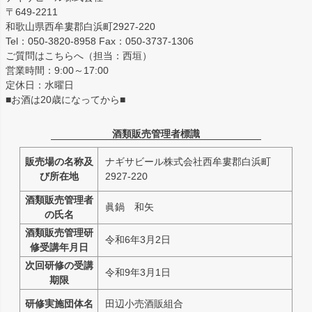
〒649-2211
和歌山県西牟婁郡白浜町2927-220
Tel：050-3820-8958 Fax：050-3737-1306
ご質問はこちらへ（担当：西垣）
営業時間：9:00～17:00
定休日：水曜日
■お酒は20歳になってから■
酒類販売管理者標識
販売場の名称及
ナギサビール株式会社西牟婁郡白浜町
び所在地
2927-220
酒類販売管理者
眞鍋 和矢
の氏名
酒類販売管理研
令和6年3月2日
修受講年月日
次回研修の受講
令和9年3月1日
期限
研修実施団体名
田辺小売酒販組合