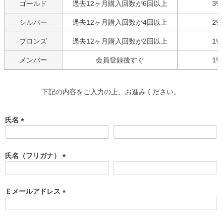
ゴールド
過去12ヶ月購入回数が6回以上
3%
シルバー
過去12ヶ月購入回数が4回以上
2%
ブロンズ
過去12ヶ月購入回数が2回以上
1%
メンバー
会員登録後すぐ
1%
下記の内容をご入力の上、お進みください。
氏名
(
必
須
氏名（フリガナ）
)
(
必
須
Ｅメールアドレス
)
(
必