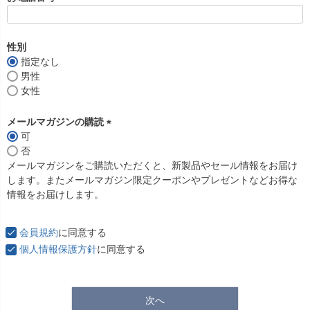
(
必
須
性別
)
指定なし
男性
女性
メールマガジンの購読
可
(
否
必
メールマガジンをご購読いただくと、新製品やセール情報をお届け
須
します。またメールマガジン限定クーポンやプレゼントなどお得な
)
情報をお届けします。
会員規約
に同意する
個人情報保護方針
に同意する
次へ