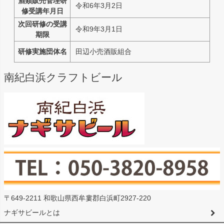
酒類販売管理研
令和6年3月2日
修受講年月日
次回研修の受講
令和9年3月1日
期限
研修実施団体名
田辺小売酒販組合
南紀白浜クラフトビール
〒649-2211 和歌山県西牟婁郡白浜町2927-220
ナギサビールとは