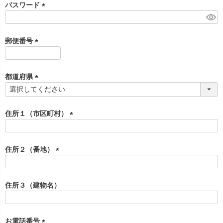
須
パスワード
)
(
必
須
郵便番号
)
(
必
須
都道府県
)
(
必
須
住所１（市区町村）
)
(
必
須
住所２（番地）
)
(
必
須
住所３（建物名）
)
お電話番号