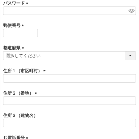
須
パスワード
)
(
必
須
郵便番号
)
(
必
須
都道府県
)
(
必
須
住所１（市区町村）
)
(
必
須
住所２（番地）
)
(
必
須
住所３（建物名）
)
お電話番号