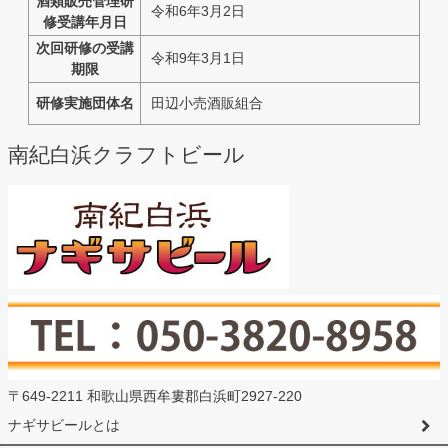
酒類販売管理研
令和6年3月2日
修受講年月日
次回研修の受講
令和9年3月1日
期限
研修実施団体名
田辺小売酒販組合
南紀白浜クラフトビール
〒649-2211 和歌山県西牟婁郡白浜町2927-220
ナギサビールとは