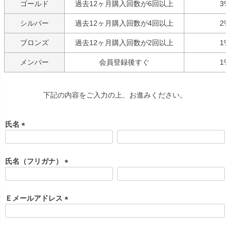
ゴールド
過去12ヶ月購入回数が6回以上
3%
シルバー
過去12ヶ月購入回数が4回以上
2%
ブロンズ
過去12ヶ月購入回数が2回以上
1%
メンバー
会員登録後すぐ
1%
下記の内容をご入力の上、お進みください。
氏名
(
必
須
氏名（フリガナ）
)
(
必
須
Ｅメールアドレス
)
(
必