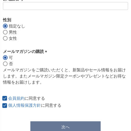
(
必
須
性別
)
指定なし
男性
女性
メールマガジンの購読
可
(
否
必
メールマガジンをご購読いただくと、新製品やセール情報をお届け
須
します。またメールマガジン限定クーポンやプレゼントなどお得な
)
情報をお届けします。
会員規約
に同意する
個人情報保護方針
に同意する
次へ