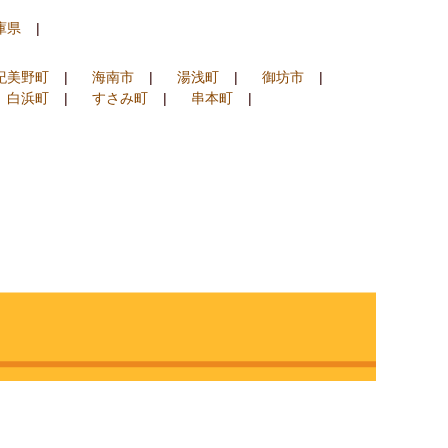
庫県
紀美野町
海南市
湯浅町
御坊市
白浜町
すさみ町
串本町