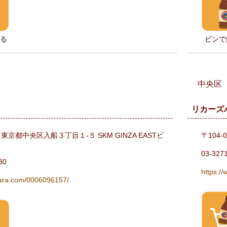
る
ビンで
中央区
リカーズ
42 東京都中央区入船３丁目１-５ SKM GINZA EASTビ
〒104
03-327
80
https:/
osara.com/0006096157/