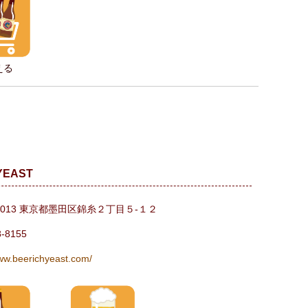
える
 YEAST
-0013 東京都墨田区錦糸２丁目５-１２
8-8155
www.beerichyeast.com/