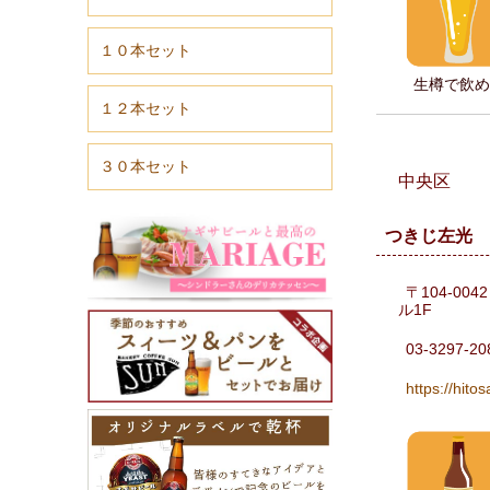
１０本セット
生樽で飲め
１２本セット
３０本セット
中央区
つきじ左光
〒104-00
ル1F
03-3297-20
https://hit