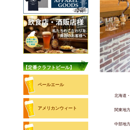
【定番クラフトビール】
ペールエール
北海道
アメリカンウィート
関東地
中部地