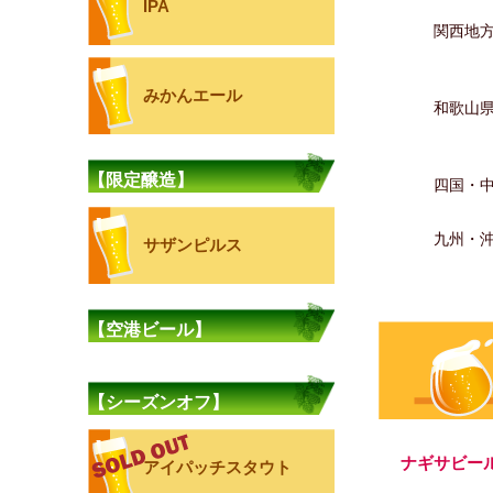
IPA
関西地
みかんエール
和歌山
【限定醸造】
四国・
九州・
サザンピルス
【空港ビール】
【シーズンオフ】
ナギサビー
アイパッチスタウト