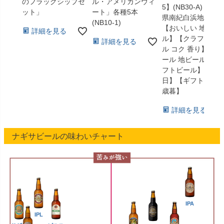
のフラッグシップセ
ル・アメリカンウィ
5】(NB30-A) 和歌
ット」
ート」各種5本
県南紀白浜地ビー
(NB10-1)
【おいしい 地ビー
詳細を見る
ル】【クラフトビ
詳細を見る
ル コク 香り】【ビ
ール 地ビール クラ
フトビール】【父
日】【ギフト】【
歳暮】
詳細を見る
ナギサビールの味わいチャート
IPA
IPL