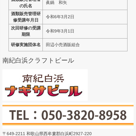
眞鍋 和矢
の氏名
酒類販売管理研
令和6年3月2日
修受講年月日
次回研修の受講
令和9年3月1日
期限
研修実施団体名
田辺小売酒販組合
南紀白浜クラフトビール
〒649-2211 和歌山県西牟婁郡白浜町2927-220