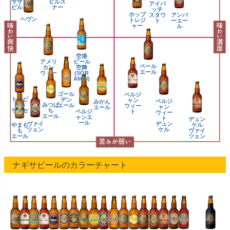
サザン
ピルス
アイパ
ピルス
ナー
ッチ
ホップ
アンバ
スタウ
ヘヴン
トレジ
ーエー
ト
ャー
ル
空港
アメリ
ビール
ペール
カン
空舞
エール
ウィー
(SOR
ト
AMAI)
ゴール
ベルジ
トロピ
デン
ャン
ベルジ
みかん
カル
みつば
エール
ウィー
ャン
エール
サンセ
ち
ベルジ
ト
ウィー
ット
エール
ャンエ
ト
デュン
ール
ヴァイ
デュン
やまも
ケル
ツェン
ケル
も
ヴァイ
エール
ツェン
ナギサビールのカラーチャート