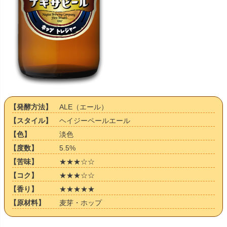
【発酵方法】
ALE（エール）
【スタイル】
ヘイジーペールエール
【色】
淡色
【度数】
5.5%
【苦味】
★★★☆☆
【コク】
★★★☆☆
【香り】
★★★★★
【原材料】
麦芽・ホップ