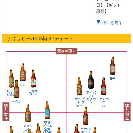
日】【ギフト】【
歳暮】
詳細を見る
ナギサビールの味わいチャート
IPA
IPL
サザン
ピルス
アイパ
ピルス
ナー
ッチ
ホップ
アンバ
スタウ
ヘヴン
トレジ
ーエー
ト
ャー
ル
空港
アメリ
ビール
ペール
カン
空舞
エール
ウィー
(SOR