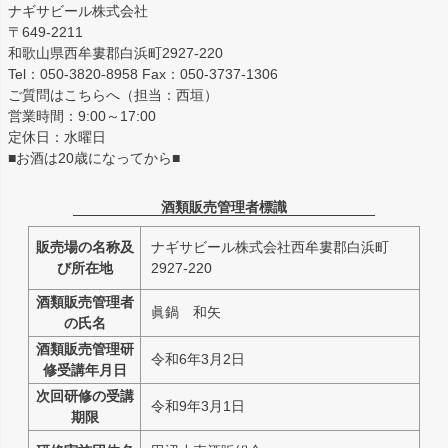
ナギサビール株式会社
〒649-2211
和歌山県西牟婁郡白浜町2927-220
Tel：050-3820-8958 Fax：050-3737-1306
ご質問はこちらへ（担当：西垣）
営業時間：9:00～17:00
定休日：水曜日
■お酒は20歳になってから■
酒類販売管理者標識
販売場の名称及
ナギサビール株式会社西牟婁郡白浜町
び所在地
2927-220
酒類販売管理者
眞鍋 和矢
の氏名
酒類販売管理研
令和6年3月2日
修受講年月日
次回研修の受講
令和9年3月1日
期限