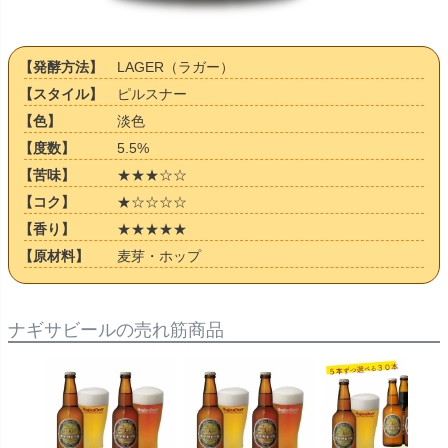
【発酵方法】
LAGER（ラガー）
【スタイル】
ピルスナー
【色】
淡色
【度数】
5.5%
【苦味】
★★★☆☆
【コク】
★☆☆☆☆
【香り】
★★★★★
【原材料】
麦芽・ホップ
ナギサビールの売れ筋商品