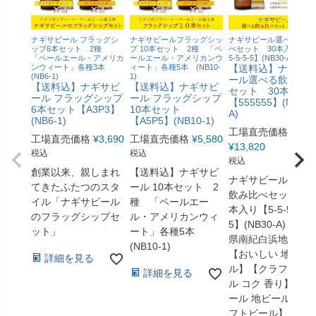
ナギサビール フラッグシ
ナギサビールフラッグシッ
ナギサビール選べる飲み
ップ6本セット 2種
プ 10本セット 2種 「ペ
べセット 30本入り【5-5
「ペールエール・アメリカ
ールエール・アメリカンウ
5-5-5-5】(NB30-A)
ンウィート」各種3本
ィート」各種5本 (NB10-
【送料込】ナギサ
(NB6-1)
1)
ール選べる飲み比
【送料込】ナギサビ
【送料込】ナギサビ
セット 30本入り
ール フラッグシップ
ール フラッグシップ
【555555】(NB30-
6本セット【A3P3】
10本セット
A)
(NB6-1)
【A5P5】(NB10-1)
工場直売価格
工場直売価格
¥
3,690
工場直売価格
¥
5,580
¥
13,820
税込
税込
税込
創業以来、親しまれ
【送料込】ナギサビ
ナギサビール選べ
てきたふたつのスタ
ール 10本セット 2
飲み比べセット 3
イル「ナギサビール
種 「ペールエー
本入り【5-5-5-5-5-
のフラッグシップセ
ル・アメリカンウィ
5】(NB30-A) 和歌
ット」
ート」各種5本
県南紀白浜地ビー
(NB10-1)
【おいしい 地ビー
詳細を見る
ル】【クラフトビ
詳細を見る
ル コク 香り】【ビ
ール 地ビール クラ
フトビール】【父