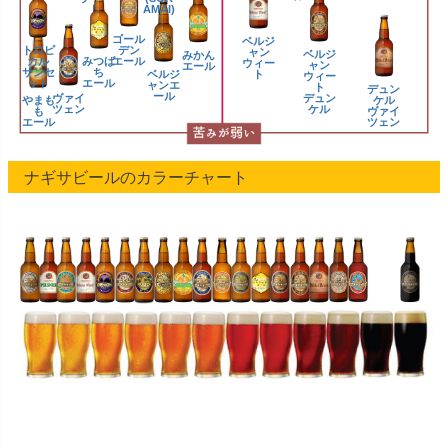
ト
AMAI)
ゴール
ベルジ
トロピ
デン
ャン
ベルジ
みかん
カル
みつば
エール
ウィー
ャン
エール
サンセ
ち
ベルジ
ト
ウィー
ット
エール
ャンエ
ト
デュン
ール
ヴァイ
デュン
やまも
ケル
ツェン
ケル
も
ヴァイ
エール
ツェン
ナギサビールのカラーチャート