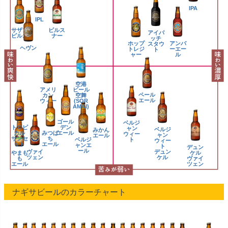
IPA
IPL
サザン
ピルス
アイパ
ピルス
ナー
ッチ
ホップ
アンバ
スタウ
ヘヴン
トレジ
ーエー
ト
ャー
ル
空港
アメリ
ビール
ペール
カン
空舞
エール
ウィー
(SOR
ト
AMAI)
ゴール
ベルジ
トロピ
デン
ャン
ベルジ
みかん
カル
みつば
エール
ウィー
ャン
エール
サンセ
ち
ベルジ
ト
ウィー
ット
エール
ャンエ
ト
デュン
ール
ヴァイ
デュン
やまも
ケル
ツェン
ケル
も
ヴァイ
エール
ツェン
ナギサビールのカラーチャート