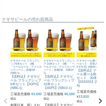
ナギサビールの売れ筋商品
ナギサビール フラッグシ
ナギサビールフラッグシッ
ナギサビール選べる飲み
ップ6本セット 2種
プ 10本セット 2種 「ペ
べセット 30本入り【5-5
「ペールエール・アメリカ
ールエール・アメリカンウ
5-5-5-5】(NB30-A)
ンウィート」各種3本
ィート」各種5本 (NB10-
【送料込】ナギサ
(NB6-1)
1)
ール選べる飲み比
【送料込】ナギサビ
【送料込】ナギサビ
セット 30本入り
ール フラッグシップ
ール フラッグシップ
【555555】(NB30-
6本セット【A3P3】
10本セット
A)
(NB6-1)
【A5P5】(NB10-1)
工場直売価格
工場直売価格
¥
3,690
工場直売価格
¥
5,580
¥
13,820
税込
税込
税込
創業以来、親しまれ
【送料込】ナギサビ