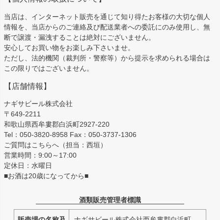
当店は、インターネット販売を通じて知り得たお客様の大切な個人
情報を、当店からのご連絡及び配送業者への委託にのみ使用し、無
断で譲渡・漏洩することは絶対にございません。
安心してお買い物をお楽しみ下さいませ。
ただし、法的機関（裁判所・警察等）から提示を求められる場合は
この限りではございません。
【店舗情報】
ナギサビール株式会社
〒649-2211
和歌山県西牟婁郡白浜町2927-220
Tel：050-3820-8958 Fax：050-3737-1306
ご質問はこちらへ（担当：西垣）
営業時間：9:00～17:00
定休日：水曜日
■お酒は20歳になってから■
酒類販売管理者標識
販売場の名称及
ナギサビール株式会社西牟婁郡白浜町