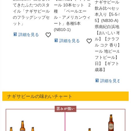
ナギサビール選べ
てきたふたつのスタ
ール 10本セット 2
飲み比べセット 3
イル「ナギサビール
種 「ペールエー
本入り【5-5-5-5-5-
のフラッグシップセ
ル・アメリカンウィ
5】(NB30-A) 和歌
ット」
ート」各種5本
県南紀白浜地ビー
(NB10-1)
【おいしい 地ビー
詳細を見る
ル】【クラフトビ
詳細を見る
ル コク 香り】【ビ
ール 地ビール クラ
フトビール】【父
日】【ギフト】【
歳暮】
詳細を見る
ナギサビールの味わいチャート