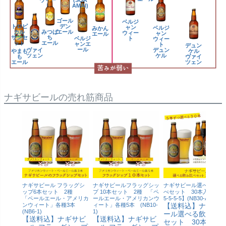
ウィー
(SOR
ト
AMAI)
ゴール
ベルジ
トロピ
デン
ャン
ベルジ
みかん
カル
みつば
エール
ウィー
ャン
エール
サンセ
ち
ベルジ
ト
ウィー
ット
エール
ャンエ
ト
デュン
ール
ヴァイ
デュン
やまも
ケル
ツェン
ケル
も
ヴァイ
エール
ツェン
ナギサビールの売れ筋商品
ナギサビール フラッグシ
ナギサビールフラッグシッ
ナギサビール選べる飲み
ップ6本セット 2種
プ 10本セット 2種 「ペ
べセット 30本入り【5-5
「ペールエール・アメリカ
ールエール・アメリカンウ
5-5-5-5】(NB30-A)
ンウィート」各種3本
ィート」各種5本 (NB10-
【送料込】ナギサ
(NB6-1)
1)
ール選べる飲み比
【送料込】ナギサビ
【送料込】ナギサビ
セット 30本入り