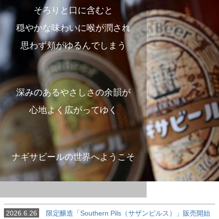
そろりと口に含むと
穏やかな味わいに喉が潤され
思わず頬がゆるんでしまう
深みのあるやさしさの余韻が
心地よく広がってゆく
ナギサビールの世界へようこそ
2026.6.26
限定醸造「Southern Pils（サザンピルス）」販売開始