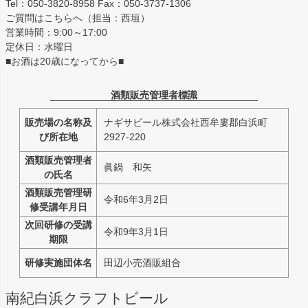
Tel：050-3820-8958 Fax：050-3737-1306
ご質問はこちらへ（担当：西垣）
営業時間：9:00～17:00
定休日：水曜日
■お酒は20歳になってから■
酒類販売管理者標識
販売場の名称及
ナギサビール株式会社西牟婁郡白浜町
び所在地
2927-220
酒類販売管理者
眞鍋 和矢
の氏名
酒類販売管理研
令和6年3月2日
修受講年月日
次回研修の受講
令和9年3月1日
期限
研修実施団体名
田辺小売酒販組合
南紀白浜クラフトビール