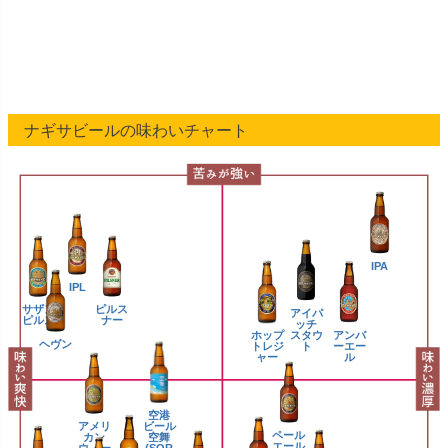
ナギサビールの味わいチャート
IPA
IPL
サザン
ピルス
アイパ
ピルス
ナー
ッチ
ホップ
アンバ
スタウ
ヘヴン
トレジ
ーエー
ト
ャー
ル
空港
アメリ
ビール
ペール
カン
空舞
エール