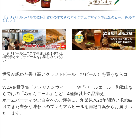
【オリジナルラベルで乾杯】皆様のすてきなアイデアとデザインで記念のビールをお作
りします
ナギサビールはここで生まれる！ぜひ工
場見学とナギサビールをお楽しみくださ
い
世界が認めた香り高いクラフトビール（地ビール）を買うならコ
コ！
WBA金賞受賞「アメリカンウィート」や「ペールエール」和歌山な
らではの「みかんエール」など、4種類以上の品揃え。
ホームパーティやご自身へのご褒美に、創業以来28年間追い求め続
けてきた豊かな味わいのプレミアムビールを南紀白浜からお届けい
たします。