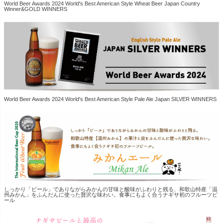
World Beer Awards 2024 World's Best American Style Wheat Beer Japan Country
Winner&GOLD WINNERS
World Beer Awards 2024 World's Best American Style Pale Ale Japan SILVER WINNERS
しっかり「ビール」でありながらみかんの甘味と酸味がふわりと残る、和歌山特産「温
州みかん」をふんだんに使った贅沢な味わい。食事にもよく合うナギサ初のフルーツビ
ール