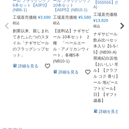
ール フラッグシップ
ール フラッグシップ
【555555】(NB30-
6本セット【A3P3】
10本セット
A)
(NB6-1)
【A5P5】(NB10-1)
工場直売価格
工場直売価格
¥
3,690
工場直売価格
¥
5,580
¥
13,820
税込
税込
税込
創業以来、親しまれ
【送料込】ナギサビ
ナギサビール選べ
てきたふたつのスタ
ール 10本セット 2
飲み比べセット 3
イル「ナギサビール
種 「ペールエー
本入り【5-5-5-5-5-
のフラッグシップセ
ル・アメリカンウィ
5】(NB30-A) 和歌
ット」
ート」各種5本
県南紀白浜地ビー
(NB10-1)
【おいしい 地ビー
詳細を見る
ル】【クラフトビ
詳細を見る
ル コク 香り】【ビ
ール 地ビール クラ
フトビール】【父
日】【ギフト】【
歳暮】
詳細を見る