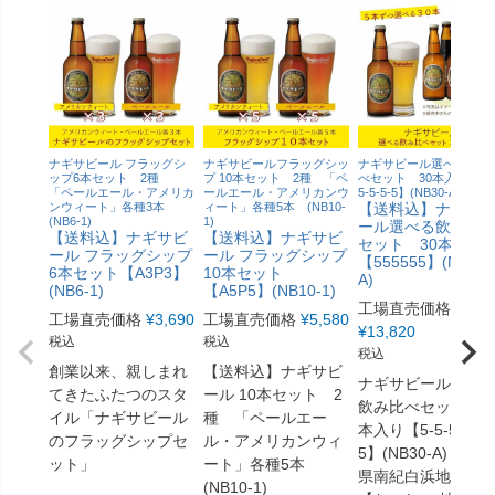
ナギサビール フラッグシ
ナギサビールフラッグシッ
ナギサビール選べる飲み
ップ6本セット 2種
プ 10本セット 2種 「ペ
べセット 30本入り【5-5
「ペールエール・アメリカ
ールエール・アメリカンウ
5-5-5-5】(NB30-A)
ンウィート」各種3本
ィート」各種5本 (NB10-
【送料込】ナギサ
(NB6-1)
1)
ール選べる飲み比
【送料込】ナギサビ
【送料込】ナギサビ
セット 30本入り
ール フラッグシップ
ール フラッグシップ
【555555】(NB30-
6本セット【A3P3】
10本セット
A)
(NB6-1)
【A5P5】(NB10-1)
工場直売価格
工場直売価格
¥
3,690
工場直売価格
¥
5,580
¥
13,820
税込
税込
税込
創業以来、親しまれ
【送料込】ナギサビ
ナギサビール選べ
てきたふたつのスタ
ール 10本セット 2
飲み比べセット 3
イル「ナギサビール
種 「ペールエー
本入り【5-5-5-5-5-
のフラッグシップセ
ル・アメリカンウィ
5】(NB30-A) 和歌
ット」
ート」各種5本
県南紀白浜地ビー
(NB10-1)