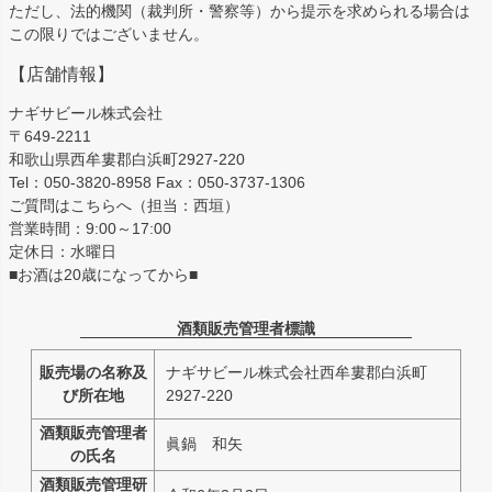
ただし、法的機関（裁判所・警察等）から提示を求められる場合は
この限りではございません。
【店舗情報】
ナギサビール株式会社
〒649-2211
和歌山県西牟婁郡白浜町2927-220
Tel：050-3820-8958 Fax：050-3737-1306
ご質問はこちらへ（担当：西垣）
営業時間：9:00～17:00
定休日：水曜日
■お酒は20歳になってから■
酒類販売管理者標識
販売場の名称及
ナギサビール株式会社西牟婁郡白浜町
び所在地
2927-220
酒類販売管理者
眞鍋 和矢
の氏名
酒類販売管理研