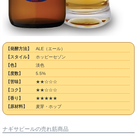
【発酵方法】
ALE（エール）
【スタイル】
ホッピーセゾン
【色】
淡色
【度数】
5.5%
【苦味】
★★☆☆☆
【コク】
★★☆☆☆
【香り】
★★★★★
【原材料】
麦芽・ホップ
ナギサビールの売れ筋商品