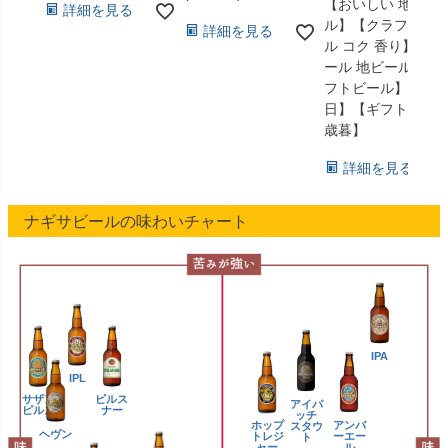
【おいしい 地ビー
詳細を見る
ル】【クラフトビ
詳細を見る
ル コク 香り】【ビ
ール 地ビール クラ
フトビール】【父
日】【ギフト】【
歳暮】
詳細を見る
ナギサビールの味わいチャート
IPA
IPL
サザン
ピルス
アイパ
ピルス
ナー
ッチ
ホップ
アンバ
スタウ
ヘヴン
トレジ
ーエー
ト
ャー
ル