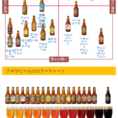
空港
アメリ
ビール
ペール
カン
空舞
エール
ウィー
(SOR
ト
AMAI)
ゴール
ベルジ
トロピ
デン
ャン
ベルジ
みかん
カル
みつば
エール
ウィー
ャン
エール
サンセ
ち
ベルジ
ト
ウィー
ット
エール
ャンエ
ト
デュン
ール
ヴァイ
デュン
やまも
ケル
ツェン
ケル
も
ヴァイ
エール
ツェン
ナギサビールのカラーチャート