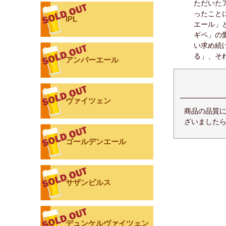
ただいた
ったこと
IPL
エール」
ギペ」の
い求め続
る」、そ
アンバーエール
ヴァイツェン
商品の品質
ざいましたら
ゴールデンエール
サザンピルス
デュンケルヴァイツェン