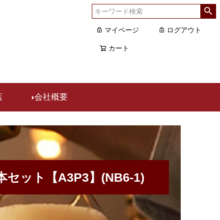
マイページ
ログアウト
カート
店
会社概要
ト【A3P3】(NB6-1)