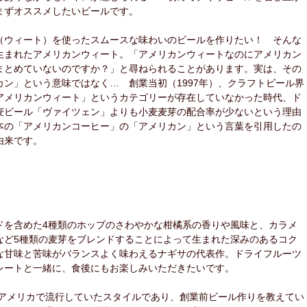
まずオススメしたいビールです。
（ウィート）を使ったスムースな味わいのビールを作りたい！ そんな
生まれたアメリカンウィート。「アメリカンウィートなのにアメリカン
まとめていないのですか？」と尋ねられることがあります。実は、その
カン」という意味ではなく… 創業当初（1997年）、クラフトビール界
アメリカンウィート」というカテゴリーが存在していなかった時代、ド
麦ビール「ヴァイツェン」よりも小麦麦芽の配合率が少ないという理由
本の「アメリカンコーヒー」の「アメリカン」という言葉を引用したの
由来です。
ドを含めた4種類のホップのさわやかな柑橘系の香りや風味と、カラメ
など5種類の麦芽をブレンドすることによって生まれた深みのあるコク
な甘味と苦味がバランスよく味わえるナギサの代表作。ドライフルーツ
レートと一緒に、食後にもお楽しみいただきたいです。
年頃アメリカで流行していたスタイルであり、創業前ビール作りを教えてい