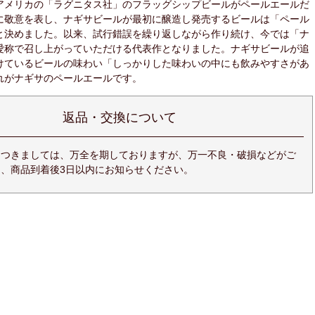
アメリカの「ラグニタス社」のフラッグシップビールがペールエールだ
に敬意を表し、ナギサビールが最初に醸造し発売するビールは「ペール
と決めました。以来、試行錯誤を繰り返しながら作り続け、今では「ナ
愛称で召し上がっていただける代表作となりました。ナギサビールが追
けているビールの味わい「しっかりした味わいの中にも飲みやすさがあ
れがナギサのペールエールです。
返品・交換について
につきましては、万全を期しておりますが、万一不良・破損などがご
、商品到着後3日以内にお知らせください。