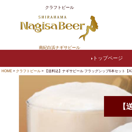
クラフトビール
南紀白浜ナギサビール
トップページ
HOME
クラフトビール
【送料込】ナギサビール フラッグシップ6本セット【A3P3
【送