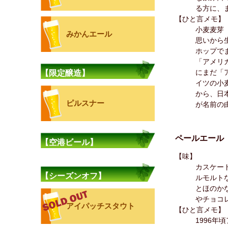
る方に、
【ひと言メモ】
小麦麦芽
みかんエール
思いから
ホップで
「アメリ
にまだ「
【限定醸造】
イツの小
から、日
ピルスナー
が名前の
ペールエール
【空港ビール】
【味】
カスケー
【シーズンオフ】
ルモルト
とほのか
やチョコ
アイパッチスタウト
【ひと言メモ】
1996