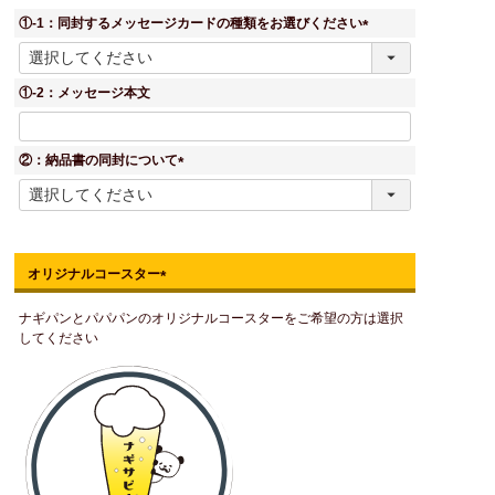
①-1：同封するメッセージカードの種類をお選びください
(
必
須
①-2：メッセージ本文
)
②：納品書の同封について
(
必
須
)
オリジナルコースター
(
ナギパンとパパパンのオリジナルコースターをご希望の方は選択
必
してください
須
)