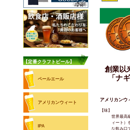
【定番クラフトビール】
創業以
「ナ
ペールエール
アメリカンウ
アメリカンウィート
【味】
世界最高
ィート）
IPA
な飲み口