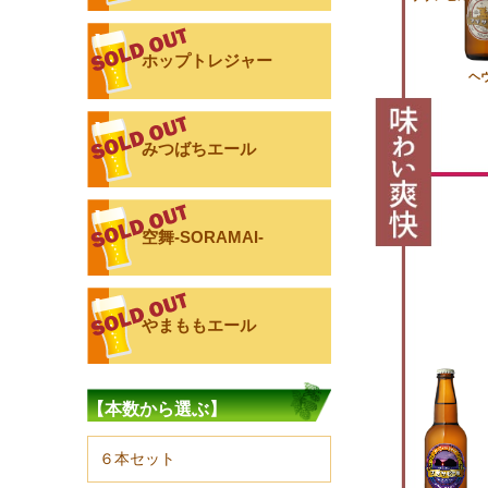
ホップトレジャー
ヘ
みつばちエール
空舞-SORAMAI-
やまももエール
【本数から選ぶ】
６本セット