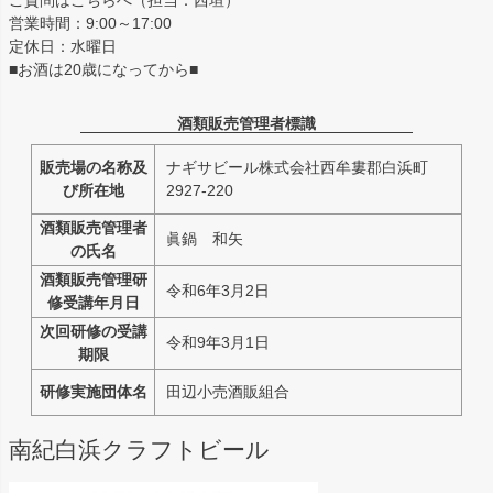
ご質問はこちらへ（担当：西垣）
営業時間：9:00～17:00
定休日：水曜日
■お酒は20歳になってから■
酒類販売管理者標識
販売場の名称及
ナギサビール株式会社西牟婁郡白浜町
び所在地
2927-220
酒類販売管理者
眞鍋 和矢
の氏名
酒類販売管理研
令和6年3月2日
修受講年月日
次回研修の受講
令和9年3月1日
期限
研修実施団体名
田辺小売酒販組合
南紀白浜クラフトビール