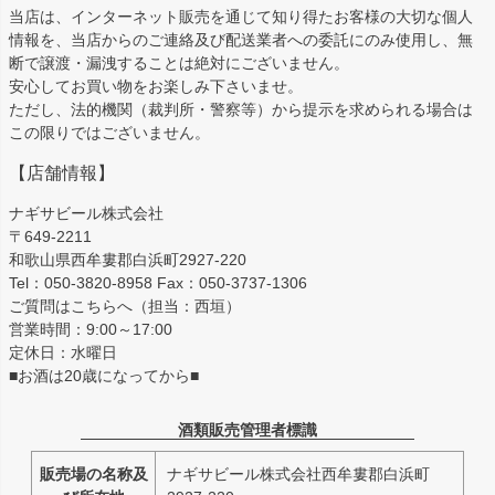
当店は、インターネット販売を通じて知り得たお客様の大切な個人
情報を、当店からのご連絡及び配送業者への委託にのみ使用し、無
断で譲渡・漏洩することは絶対にございません。
安心してお買い物をお楽しみ下さいませ。
ただし、法的機関（裁判所・警察等）から提示を求められる場合は
この限りではございません。
【店舗情報】
ナギサビール株式会社
〒649-2211
和歌山県西牟婁郡白浜町2927-220
Tel：050-3820-8958 Fax：050-3737-1306
ご質問はこちらへ（担当：西垣）
営業時間：9:00～17:00
定休日：水曜日
■お酒は20歳になってから■
酒類販売管理者標識
販売場の名称及
ナギサビール株式会社西牟婁郡白浜町