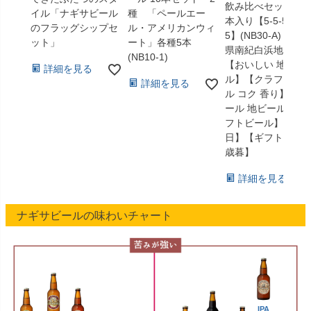
飲み比べセット 3
イル「ナギサビール
種 「ペールエー
本入り【5-5-5-5-5-
のフラッグシップセ
ル・アメリカンウィ
5】(NB30-A) 和歌
ット」
ート」各種5本
県南紀白浜地ビー
(NB10-1)
【おいしい 地ビー
詳細を見る
ル】【クラフトビ
詳細を見る
ル コク 香り】【ビ
ール 地ビール クラ
フトビール】【父
日】【ギフト】【
歳暮】
詳細を見る
ナギサビールの味わいチャート
IPA