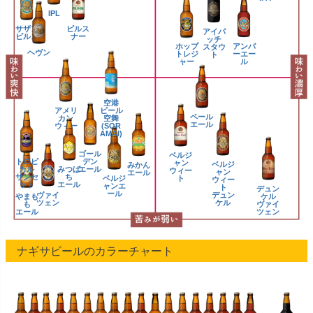
IPL
サザン
ピルス
アイパ
ピルス
ナー
ッチ
ホップ
アンバ
スタウ
ヘヴン
トレジ
ーエー
ト
ャー
ル
空港
アメリ
ビール
ペール
カン
空舞
エール
ウィー
(SOR
ト
AMAI)
ゴール
ベルジ
トロピ
デン
ャン
ベルジ
みかん
カル
みつば
エール
ウィー
ャン
エール
サンセ
ち
ベルジ
ト
ウィー
ット
エール
ャンエ
ト
デュン
ール
ヴァイ
デュン
やまも
ケル
ツェン
ケル
も
ヴァイ
エール
ツェン
ナギサビールのカラーチャート