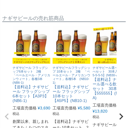
ナギサビールの売れ筋商品
ナギサビール フラッグシ
ナギサビールフラッグシッ
ナギサビール選べる飲み
ップ6本セット 2種
プ 10本セット 2種 「ペ
べセット 30本入り【5-5
「ペールエール・アメリカ
ールエール・アメリカンウ
5-5-5-5】(NB30-A)
ンウィート」各種3本
ィート」各種5本 (NB10-
【送料込】ナギサ
(NB6-1)
1)
ール選べる飲み比
【送料込】ナギサビ
【送料込】ナギサビ
セット 30本入り
ール フラッグシップ
ール フラッグシップ
【555555】(NB30-
6本セット【A3P3】
10本セット
A)
(NB6-1)
【A5P5】(NB10-1)
工場直売価格
工場直売価格
¥
3,690
工場直売価格
¥
5,580
¥
13,820
税込
税込
税込
創業以来、親しまれ
【送料込】ナギサビ
ナギサビール選べ
てきたふたつのスタ
ール 10本セット 2