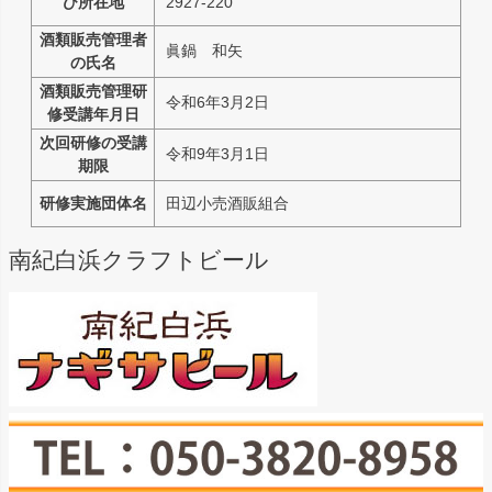
び所在地
2927-220
酒類販売管理者
眞鍋 和矢
の氏名
酒類販売管理研
令和6年3月2日
修受講年月日
次回研修の受講
令和9年3月1日
期限
研修実施団体名
田辺小売酒販組合
南紀白浜クラフトビール