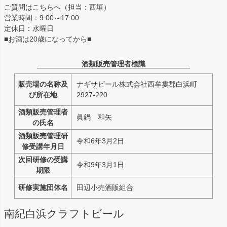
ご質問はこちらへ（担当：西垣）
営業時間：9:00～17:00
定休日：水曜日
■お酒は20歳になってから■
酒類販売管理者標識
販売場の名称及
ナギサビール株式会社西牟婁郡白浜町
び所在地
2927-220
酒類販売管理者
眞鍋 和矢
の氏名
酒類販売管理研
令和6年3月2日
修受講年月日
次回研修の受講
令和9年3月1日
期限
研修実施団体名
田辺小売酒販組合
南紀白浜クラフトビール