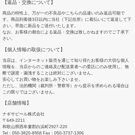
【返品・交換について】
商品の特性上、万が一の不良品やこちらの品違いのみ返品可能で
す。商品到着後3日以内に当社（下記住所）に着払いにて返送して下
さい。早急に新品をご送付いたします。
なお、お客様の都合による返品・交換は致しかねますのでご了承下
さい。
【個人情報の取扱について】
当店は、インターネット販売を通じて知り得たお客様の大切な個人
情報を、当店からのご連絡及び配送業者への委託にのみ使用し、無
断で譲渡・漏洩することは絶対にございません。
安心してお買い物をお楽しみ下さいませ。
ただし、法的機関（裁判所・警察等）から提示を求められる場合は
この限りではございません。
【店舗情報】
ナギサビール株式会社
〒649-2211
和歌山県西牟婁郡白浜町2927-220
Tel：050-3820-8958 Fax：050-3737-1306