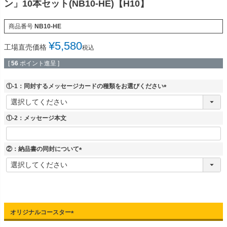
ン」10本セット(NB10-HE)【H10】
商品番号
NB10-HE
¥
5,580
工場直売価格
税込
[
56
ポイント進呈 ]
①-1：同封するメッセージカードの種類をお選びください
(
必
須
①-2：メッセージ本文
)
②：納品書の同封について
(
必
須
)
オリジナルコースター
(