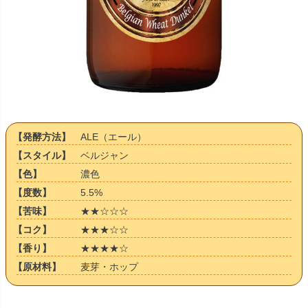
【発酵方法】
ALE（エール）
【スタイル】
ベルジャン
【色】
濃色
【度数】
5.5%
【苦味】
★★☆☆☆
【コク】
★★★☆☆
【香り】
★★★★☆
【原材料】
麦芽・ホップ