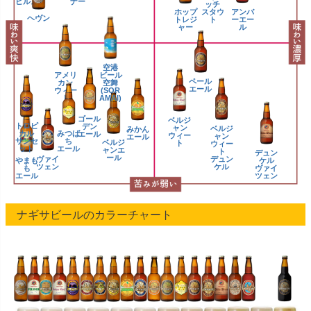
ピルス
ナー
ッチ
ホップ
アンバ
スタウ
ヘヴン
トレジ
ーエー
ト
ャー
ル
空港
アメリ
ビール
ペール
カン
空舞
エール
ウィー
(SOR
ト
AMAI)
ゴール
ベルジ
トロピ
デン
ャン
ベルジ
みかん
カル
みつば
エール
ウィー
ャン
エール
サンセ
ち
ベルジ
ト
ウィー
ット
エール
ャンエ
ト
デュン
ール
ヴァイ
デュン
やまも
ケル
ツェン
ケル
も
ヴァイ
エール
ツェン
ナギサビールのカラーチャート