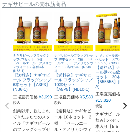
ナギサビールの売れ筋商品
ナギサビール フラッグシ
ナギサビールフラッグシッ
ナギサビール選べる飲み
ップ6本セット 2種
プ 10本セット 2種 「ペ
べセット 30本入り【5-5
「ペールエール・アメリカ
ールエール・アメリカンウ
5-5-5-5】(NB30-A)
ンウィート」各種3本
ィート」各種5本 (NB10-
【送料込】ナギサ
(NB6-1)
1)
ール選べる飲み比
【送料込】ナギサビ
【送料込】ナギサビ
セット 30本入り
ール フラッグシップ
ール フラッグシップ
【555555】(NB30-
6本セット【A3P3】
10本セット
A)
(NB6-1)
【A5P5】(NB10-1)
工場直売価格
工場直売価格
¥
3,690
工場直売価格
¥
5,580
¥
13,820
税込
税込
税込
創業以来、親しまれ
【送料込】ナギサビ
ナギサビール選べ
てきたふたつのスタ
ール 10本セット 2
飲み比べセット 3
イル「ナギサビール
種 「ペールエー
本入り【5-5-5-5-5-
のフラッグシップセ
ル・アメリカンウィ