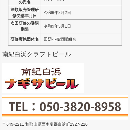
の氏名
酒類販売管理研
令和6年3月2日
修受講年月日
次回研修の受講
令和9年3月1日
期限
研修実施団体名
田辺小売酒販組合
南紀白浜クラフトビール
〒649-2211 和歌山県西牟婁郡白浜町2927-220