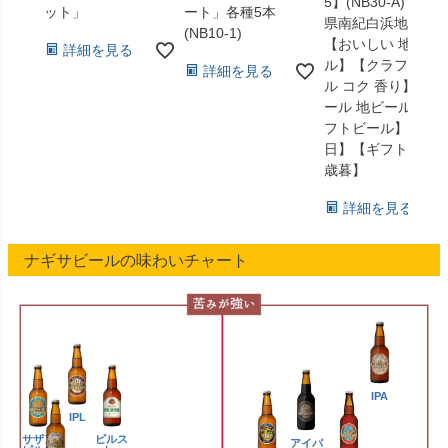
5】(NB30-A) 和歌
ット」
ート」各種5本
県南紀白浜地ビー
(NB10-1)
【おいしい 地ビー
詳細を見る
ル】【クラフトビ
詳細を見る
ル コク 香り】【ビ
ール 地ビール クラ
フトビール】【父
日】【ギフト】【
歳暮】
詳細を見る
ナギサビールの味わいチャート
IPA
IPL
サザン
ピルス
アイパ