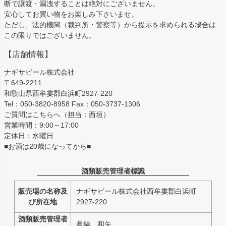
断で譲渡・漏洩することは絶対にございません。
安心してお買い物をお楽しみ下さいませ。
ただし、法的機関（裁判所・警察等）から提示を求められる場合は
この限りではございません。
【店舗情報】
ナギサビール株式会社
〒649-2211
和歌山県西牟婁郡白浜町2927-220
Tel：050-3820-8958 Fax：050-3737-1306
ご質問はこちらへ（担当：西垣）
営業時間：9:00～17:00
定休日：水曜日
■お酒は20歳になってから■
酒類販売管理者標識
販売場の名称及
ナギサビール株式会社西牟婁郡白浜町
び所在地
2927-220
酒類販売管理者
眞鍋 和矢