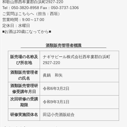
和歌山県西牟婁郡白浜町2927-220
Tel：050-3820-8958 Fax：050-3737-1306
ご質問はこちらへ（担当：西垣）
営業時間：9:00～17:00
定休日：水曜日
■お酒は20歳になってから■
酒類販売管理者標識
販売場の名称及
ナギサビール株式会社西牟婁郡白浜町
び所在地
2927-220
酒類販売管理者
眞鍋 和矢
の氏名
酒類販売管理研
令和6年3月2日
修受講年月日
次回研修の受講
令和9年3月1日
期限
研修実施団体名
田辺小売酒販組合