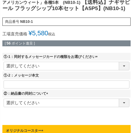
【送料込】ナギサビ
アメリカンウィート」各種5本 (NB10-1)
ール フラッグシップ10本セット【A5P5】(NB10-1)
商品番号
NB10-1
¥
5,580
工場直売価格
税込
[
56
ポイント進呈 ]
①-1：同封するメッセージカードの種類をお選びください
(
必
須
①-2：メッセージ本文
)
②：納品書の同封について
(
必
須
)
オリジナルコースター