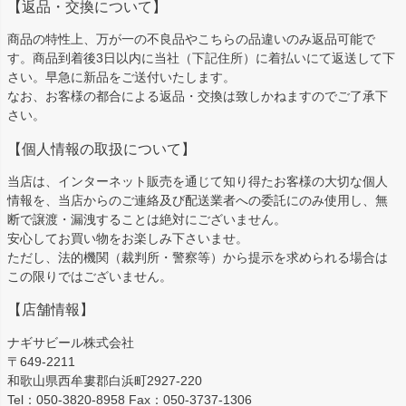
【返品・交換について】
商品の特性上、万が一の不良品やこちらの品違いのみ返品可能で
す。商品到着後3日以内に当社（下記住所）に着払いにて返送して下
さい。早急に新品をご送付いたします。
なお、お客様の都合による返品・交換は致しかねますのでご了承下
さい。
【個人情報の取扱について】
当店は、インターネット販売を通じて知り得たお客様の大切な個人
情報を、当店からのご連絡及び配送業者への委託にのみ使用し、無
断で譲渡・漏洩することは絶対にございません。
安心してお買い物をお楽しみ下さいませ。
ただし、法的機関（裁判所・警察等）から提示を求められる場合は
この限りではございません。
【店舗情報】
ナギサビール株式会社
〒649-2211
和歌山県西牟婁郡白浜町2927-220
Tel：050-3820-8958 Fax：050-3737-1306