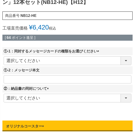
ン」12本セット(NB12-HE)【H12】
商品番号
NB12-HE
¥
6,420
工場直売価格
税込
[
64
ポイント進呈 ]
①-1：同封するメッセージカードの種類をお選びください
(
必
須
①-2：メッセージ本文
)
②：納品書の同封について
(
必
須
)
オリジナルコースター
(