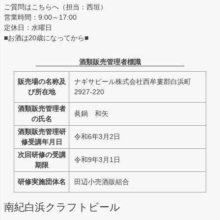
ご質問はこちらへ（担当：西垣）
営業時間：9:00～17:00
定休日：水曜日
■お酒は20歳になってから■
酒類販売管理者標識
販売場の名称及
ナギサビール株式会社西牟婁郡白浜町
び所在地
2927-220
酒類販売管理者
眞鍋 和矢
の氏名
酒類販売管理研
令和6年3月2日
修受講年月日
次回研修の受講
令和9年3月1日
期限
研修実施団体名
田辺小売酒販組合
南紀白浜クラフトビール