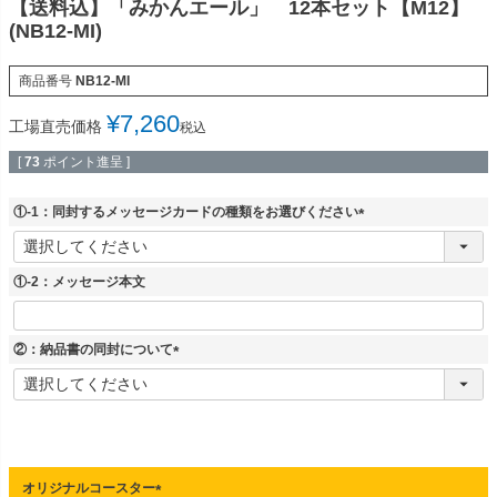
【送料込】「みかんエール」 12本セット【M12】
(NB12-MI)
商品番号
NB12-MI
¥
7,260
工場直売価格
税込
[
73
ポイント進呈 ]
①-1：同封するメッセージカードの種類をお選びください
(
必
須
①-2：メッセージ本文
)
②：納品書の同封について
(
必
須
)
オリジナルコースター