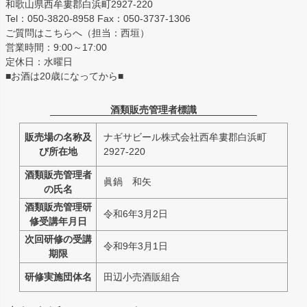
和歌山県西牟婁郡白浜町2927-220
Tel：050-3820-8958 Fax：050-3737-1306
ご質問はこちらへ（担当：西垣）
営業時間：9:00～17:00
定休日：水曜日
■お酒は20歳になってから■
酒類販売管理者標識
販売場の名称及
ナギサビール株式会社西牟婁郡白浜町
び所在地
2927-220
酒類販売管理者
眞鍋 和矢
の氏名
酒類販売管理研
令和6年3月2日
修受講年月日
次回研修の受講
令和9年3月1日
期限
研修実施団体名
田辺小売酒販組合