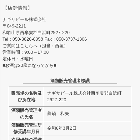
【店舗情報】
ナギサビール株式会社
〒649-2211
和歌山県西牟婁郡白浜町2927-220
Tel：050-3820-8958 Fax：050-3737-1306
ご質問はこちらへ（担当：西垣）
営業時間：9:00～17:00
定休日：水曜日
■お酒は20歳になってから■
酒類販売管理者標識
販売場の名称及
ナギサビール株式会社西牟婁郡白浜町
び所在地
2927-220
酒類販売管理者
眞鍋 和矢
の氏名
酒類販売管理研
令和6年3月2日
修受講年月日
次回研修の受講