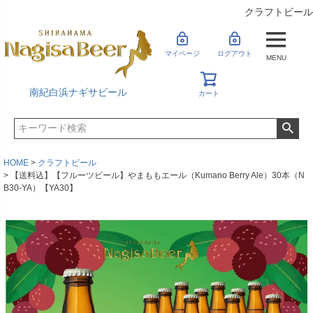
クラフトビール
マイページ
ログアウト
MENU
南紀白浜ナギサビール
カート
HOME
クラフトビール
【送料込】【フルーツビール】やまももエール（Kumano Berry Ale）30本（N
B30-YA）【YA30】