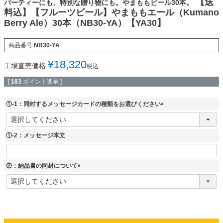
【送
パーティーにも、特別な贈り物にも。やまももビール30本。
料込】【フルーツビール】やまももエール（Kumano
Berry Ale）30本（NB30-YA）【YA30】
商品番号
NB30-YA
¥
18,320
工場直売価格
税込
[
183
ポイント進呈 ]
①-1：同封するメッセージカードの種類をお選びください
(
必
須
①-2：メッセージ本文
)
②：納品書の同封について
(
必
須
)