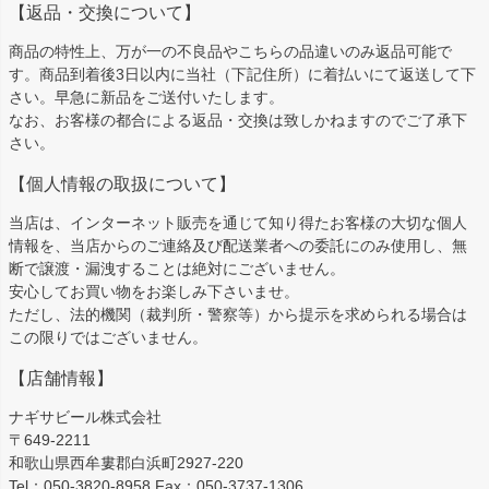
【返品・交換について】
商品の特性上、万が一の不良品やこちらの品違いのみ返品可能で
す。商品到着後3日以内に当社（下記住所）に着払いにて返送して下
さい。早急に新品をご送付いたします。
なお、お客様の都合による返品・交換は致しかねますのでご了承下
さい。
【個人情報の取扱について】
当店は、インターネット販売を通じて知り得たお客様の大切な個人
情報を、当店からのご連絡及び配送業者への委託にのみ使用し、無
断で譲渡・漏洩することは絶対にございません。
安心してお買い物をお楽しみ下さいませ。
ただし、法的機関（裁判所・警察等）から提示を求められる場合は
この限りではございません。
【店舗情報】
ナギサビール株式会社
〒649-2211
和歌山県西牟婁郡白浜町2927-220
Tel：050-3820-8958 Fax：050-3737-1306