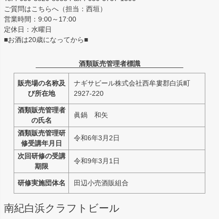
ご質問はこちらへ（担当：西垣）
営業時間：9:00～17:00
定休日：水曜日
■お酒は20歳になってから■
酒類販売管理者標識
販売場の名称及
ナギサビール株式会社西牟婁郡白浜町
び所在地
2927-220
酒類販売管理者
眞鍋 和矢
の氏名
酒類販売管理研
令和6年3月2日
修受講年月日
次回研修の受講
令和9年3月1日
期限
研修実施団体名
田辺小売酒販組合
南紀白浜クラフトビール