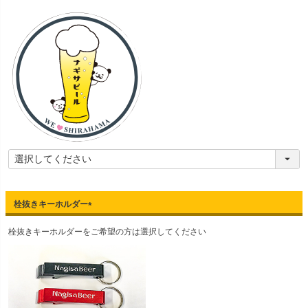
須
)
栓抜きキーホルダー
(
栓抜きキーホルダーをご希望の方は選択してください
必
須
)