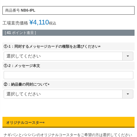
商品番号
NB6-IPL
¥
4,110
工場直売価格
税込
[
41
ポイント進呈 ]
①-1：同封するメッセージカードの種類をお選びください
(
必
須
①-2：メッセージ本文
)
②：納品書の同封について
(
必
須
)
オリジナルコースター
(
ナギパンとパパパンのオリジナルコースターをご希望の方は選択してください
必