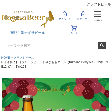
クラフトビール
マイページ
ログアウト
MENU
南紀白浜ナギサビール
カート
HOME
クラフトビール
【送料込】【フルーツビール】やまももエール（Kumano Berry Ale）12本（N
B12-YA）【YA12】