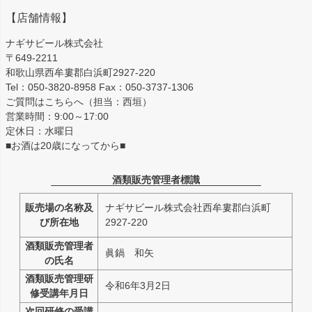
【店舗情報】
ナギサビール株式会社
〒649-2211
和歌山県西牟婁郡白浜町2927-220
Tel：050-3820-8958 Fax：050-3737-1306
ご質問はこちらへ（担当：西垣）
営業時間：9:00～17:00
定休日：水曜日
■お酒は20歳になってから■
酒類販売管理者標識
販売場の名称及
ナギサビール株式会社西牟婁郡白浜町
び所在地
2927-220
酒類販売管理者
眞鍋 和矢
の氏名
酒類販売管理研
令和6年3月2日
修受講年月日
次回研修の受講