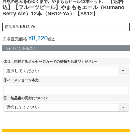
【送料
自然の恵みを心ゆくまで。やまももビール12本セット。
込】【フルーツビール】やまももエール（Kumano
Berry Ale）12本（NB12-YA）【YA12】
商品番号
NB12-YA
¥
8,220
工場直売価格
税込
[
82
ポイント進呈 ]
①-1：同封するメッセージカードの種類をお選びください
(
必
須
①-2：メッセージ本文
)
②：納品書の同封について
(
必
須
)