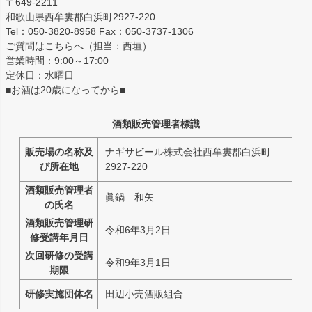
〒649-2211
和歌山県西牟婁郡白浜町2927-220
Tel：050-3820-8958 Fax：050-3737-1306
ご質問はこちらへ（担当：西垣）
営業時間：9:00～17:00
定休日：水曜日
■お酒は20歳になってから■
酒類販売管理者標識
販売場の名称及
ナギサビール株式会社西牟婁郡白浜町
び所在地
2927-220
酒類販売管理者
眞鍋 和矢
の氏名
酒類販売管理研
令和6年3月2日
修受講年月日
次回研修の受講
令和9年3月1日
期限
研修実施団体名
田辺小売酒販組合