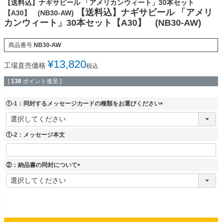
【送料込】ナギサビール 「アメリカンウィート」30本セット
【送料込】ナギサビール 「アメリ
【A30】 (NB30-AW)
カンウィート」30本セット【A30】 (NB30-AW)
商品番号
NB30-AW
¥
13,820
工場直売価格
税込
[
138
ポイント進呈 ]
①-1：同封するメッセージカードの種類をお選びください
(
必
須
①-2：メッセージ本文
)
②：納品書の同封について
(
必
須
)