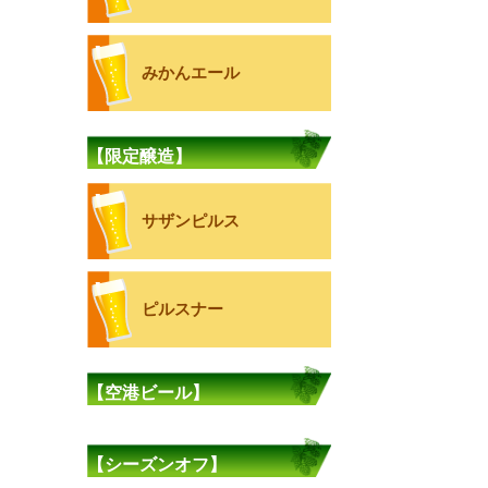
みかんエール
【限定醸造】
サザンピルス
ピルスナー
【空港ビール】
【シーズンオフ】