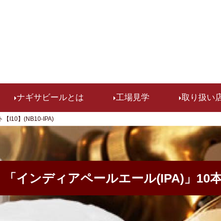
検索
ナギサビールとは
工場見学
取り扱い
0】(NB10-IPA)
「インディアペールエール(IPA)」10本セッ