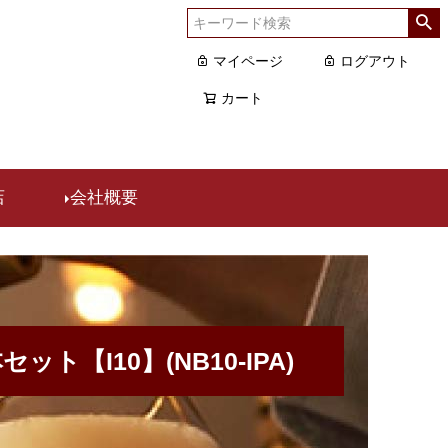
マイページ
ログアウト
カート
店
会社概要
ト【I10】(NB10-IPA)