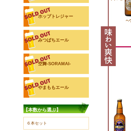
ホップトレジャー
ヘ
みつばちエール
空舞-SORAMAI-
やまももエール
【本数から選ぶ】
６本セット