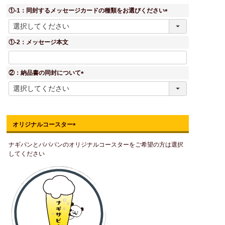
①-1：同封するメッセージカードの種類をお選びください
(
必
須
①-2：メッセージ本文
)
②：納品書の同封について
(
必
須
)
オリジナルコースター
(
ナギパンとパパパンのオリジナルコースターをご希望の方は選択
必
してください
須
)