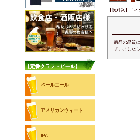
【送料込】「イン
商品の品質
ざいましたら
【定番クラフトビール】
ペールエール
アメリカンウィート
IPA