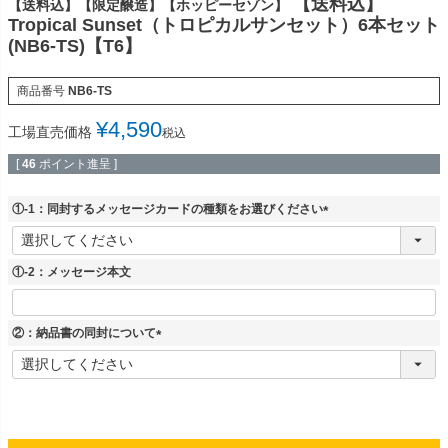
【送料込】
【送料込】【限定醸造】【ホッピーセゾン】
Tropical Sunset（トロピカルサンセット）6本セット
(NB6-TS)【T6】
商品番号
NB6-TS
¥
4,590
工場直売価格
税込
[
46
ポイント進呈 ]
①-1：同封するメッセージカードの種類をお選びください
(
必
須
①-2：メッセージ本文
)
②：納品書の同封について
(
必
須
)