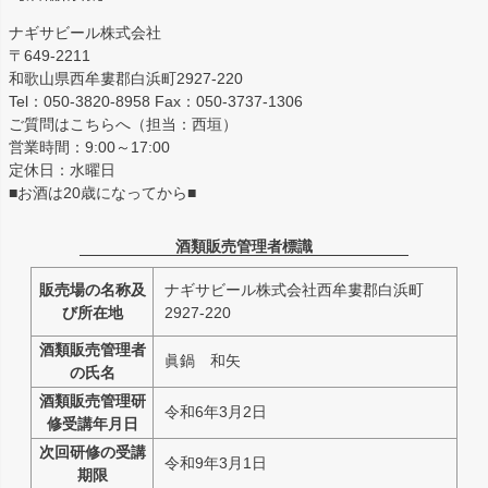
ナギサビール株式会社
〒649-2211
和歌山県西牟婁郡白浜町2927-220
Tel：050-3820-8958 Fax：050-3737-1306
ご質問はこちらへ（担当：西垣）
営業時間：9:00～17:00
定休日：水曜日
■お酒は20歳になってから■
酒類販売管理者標識
販売場の名称及
ナギサビール株式会社西牟婁郡白浜町
び所在地
2927-220
酒類販売管理者
眞鍋 和矢
の氏名
酒類販売管理研
令和6年3月2日
修受講年月日
次回研修の受講
令和9年3月1日
期限