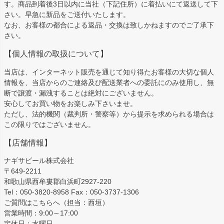
す。商品到着後3日以内に当社（下記住所）に着払いにて返送して下
さい。早急に新品をご送付いたします。
なお、お客様の都合による返品・交換は致しかねますのでご了承下
さい。
【個人情報の取扱について】
当店は、インターネット販売を通じて知り得たお客様の大切な個人
情報を、当店からのご連絡及び配送業者への委託にのみ使用し、無
断で譲渡・漏洩することは絶対にございません。
安心してお買い物をお楽しみ下さいませ。
ただし、法的機関（裁判所・警察等）から提示を求められる場合は
この限りではございません。
【店舗情報】
ナギサビール株式会社
〒649-2211
和歌山県西牟婁郡白浜町2927-220
Tel：050-3820-8958 Fax：050-3737-1306
ご質問はこちらへ（担当：西垣）
営業時間：9:00～17:00
定休日：水曜日