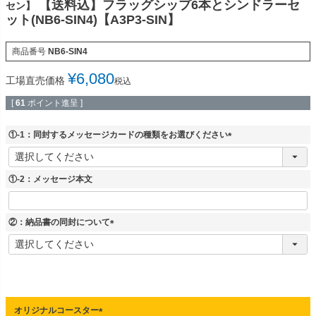
【送料込】フラッグシップ6本とシンドラーセ
セン】
ット(NB6-SIN4)【A3P3-SIN】
商品番号
NB6-SIN4
¥
6,080
工場直売価格
税込
[
61
ポイント進呈 ]
①-1：同封するメッセージカードの種類をお選びください
(
必
須
①-2：メッセージ本文
)
②：納品書の同封について
(
必
須
)
オリジナルコースター