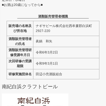
■お酒は20歳になってから■
酒類販売管理者標識
販売場の名称及
ナギサビール株式会社西牟婁郡白浜町
び所在地
2927-220
酒類販売管理者
眞鍋 和矢
の氏名
酒類販売管理研
令和6年3月2日
修受講年月日
次回研修の受講
令和9年3月1日
期限
研修実施団体名
田辺小売酒販組合
南紀白浜クラフトビール