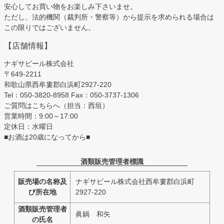
安心してお買い物をお楽しみ下さいませ。
ただし、法的機関（裁判所・警察等）から提示を求められる場合は
この限りではございません。
【店舗情報】
ナギサビール株式会社
〒649-2211
和歌山県西牟婁郡白浜町2927-220
Tel：050-3820-8958 Fax：050-3737-1306
ご質問はこちらへ（担当：西垣）
営業時間：9:00～17:00
定休日：水曜日
■お酒は20歳になってから■
酒類販売管理者標識
販売場の名称及
ナギサビール株式会社西牟婁郡白浜町
び所在地
2927-220
酒類販売管理者
眞鍋 和矢
の氏名