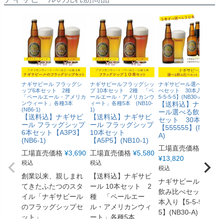
ナギサビール フラッグシ
ナギサビールフラッグシッ
ナギサビール選べる飲み
ップ6本セット 2種
プ 10本セット 2種 「ペ
べセット 30本入り【5-5
「ペールエール・アメリカ
ールエール・アメリカンウ
5-5-5-5】(NB30-A)
ンウィート」各種3本
ィート」各種5本 (NB10-
【送料込】ナギサ
(NB6-1)
1)
ール選べる飲み比
【送料込】ナギサビ
【送料込】ナギサビ
セット 30本入り
ール フラッグシップ
ール フラッグシップ
【555555】(NB30-
6本セット【A3P3】
10本セット
A)
(NB6-1)
【A5P5】(NB10-1)
工場直売価格
工場直売価格
¥
3,690
工場直売価格
¥
5,580
¥
13,820
税込
税込
税込
創業以来、親しまれ
【送料込】ナギサビ
ナギサビール選べ
てきたふたつのスタ
ール 10本セット 2
飲み比べセット 3
イル「ナギサビール
種 「ペールエー
本入り【5-5-5-5-5-
のフラッグシップセ
ル・アメリカンウィ
5】(NB30-A) 和歌
ット」
ート」各種5本