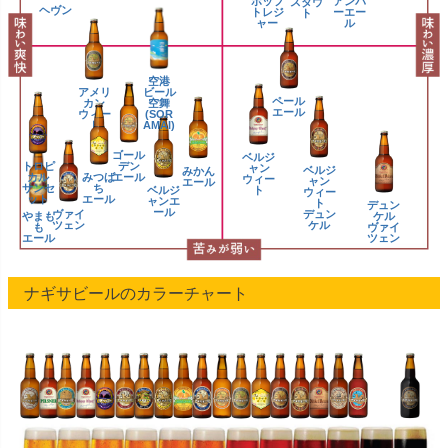
ホップ
アンバ
スタウ
ヘヴン
トレジ
ーエー
ト
ャー
ル
空港
アメリ
ビール
ペール
カン
空舞
エール
ウィー
(SOR
ト
AMAI)
ゴール
ベルジ
トロピ
デン
ャン
ベルジ
みかん
カル
みつば
エール
ウィー
ャン
エール
サンセ
ち
ベルジ
ト
ウィー
ット
エール
ャンエ
ト
デュン
ール
ヴァイ
デュン
やまも
ケル
ツェン
ケル
も
ヴァイ
エール
ツェン
ナギサビールのカラーチャート