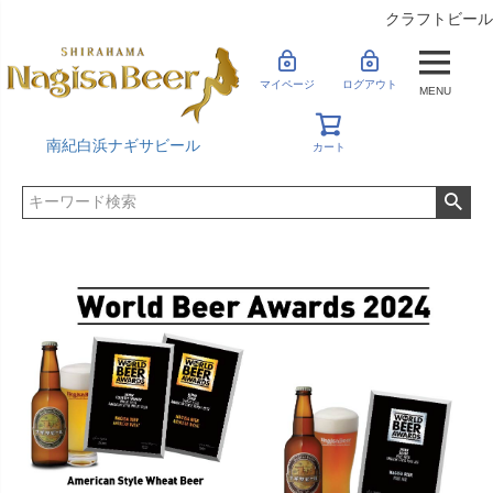
クラフトビール
マイページ
ログアウト
MENU
南紀白浜ナギサビール
カート