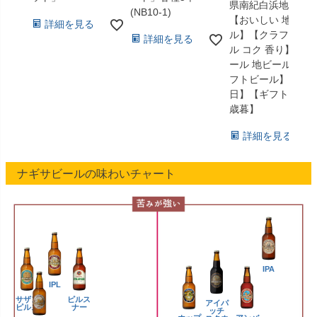
県南紀白浜地ビー
(NB10-1)
【おいしい 地ビー
詳細を見る
ル】【クラフトビ
詳細を見る
ル コク 香り】【ビ
ール 地ビール クラ
フトビール】【父
日】【ギフト】【
歳暮】
詳細を見る
ナギサビールの味わいチャート
IPA
IPL
サザン
ピルス
アイパ
ピルス
ナー
ッチ