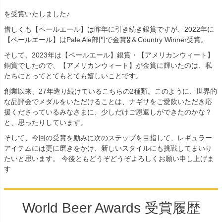
を受賞いたしました♪
惜しくも【ペールエール】は昨年に引き続き銀賞ですが、2022年に
【ペールエール】はPale Ale部門で金賞🎖＆Country Winner受賞。
そして、2023年は【ペールエール】銀賞・【アメリカンウィート】
銅賞でしたので、【アメリカンウィート】が金賞に輝いたのは、私
たちにとってとてもとても嬉しいことです。
創業以来、27年造り続けているこちらの2種類。このように、世界的
な品評会でメダルをいただけることは、ナギサをご愛飲いただき応
援くださっているみなさまに、少しだけご恩返しができたのかな？
と、思ったりしています。
そして、今回の受賞を励みに次のステップを目指して、レギュラー
アイテムには更に磨きをかけ、新しいスタイルにも挑戦してまいり
たいと思います。 今後ともどうぞどうぞよろしくお願い申し上げま
す
World Beer Awards 受賞履歴