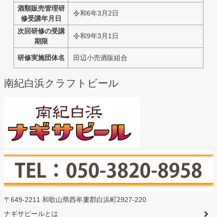
酒類販売管理研
令和6年3月2日
修受講年月日
次回研修の受講
令和9年3月1日
期限
研修実施団体名
田辺小売酒販組合
南紀白浜クラフトビール
〒649-2211 和歌山県西牟婁郡白浜町2927-220
ナギサビールとは