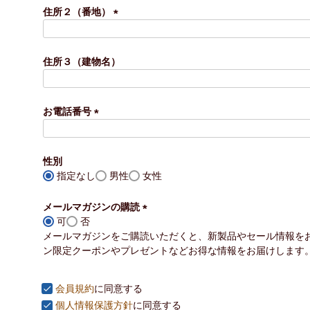
須
住所２（番地）
)
(
必
須
住所３（建物名）
)
お電話番号
(
必
須
性別
)
指定なし
男性
女性
メールマガジンの購読
可
否
(
メールマガジンをご購読いただくと、新製品やセール情報を
必
ン限定クーポンやプレゼントなどお得な情報をお届けします
須
)
会員規約
に同意する
個人情報保護方針
に同意する