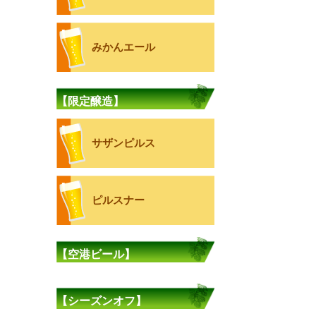
みかんエール
【限定醸造】
サザンピルス
ピルスナー
【空港ビール】
【シーズンオフ】