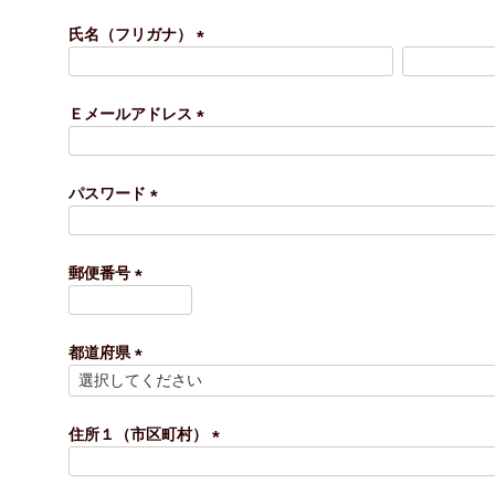
必
須
氏名（フリガナ）
)
(
必
須
Ｅメールアドレス
)
(
必
須
パスワード
)
(
必
須
郵便番号
)
(
必
須
都道府県
)
(
必
須
住所１（市区町村）
)
(
必