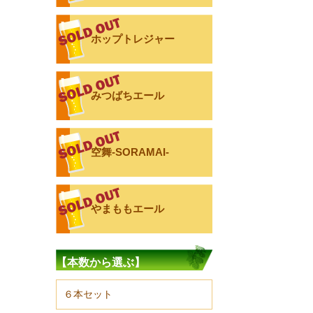
ホップトレジャー
みつばちエール
空舞-SORAMAI-
やまももエール
【本数から選ぶ】
６本セット