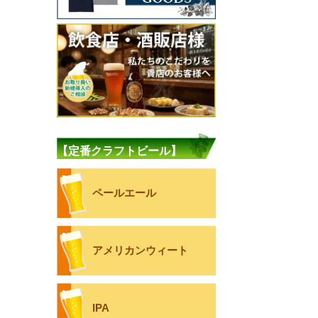
【定番クラフトビール】
ペールエール
アメリカンウィート
IPA