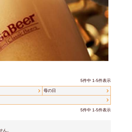
5
件中
1
-
5
件表示
母の日
5
件中
1
-
5
件表示
せん。