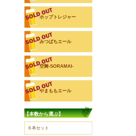
ホップトレジャー
みつばちエール
空舞-SORAMAI-
やまももエール
【本数から選ぶ】
６本セット