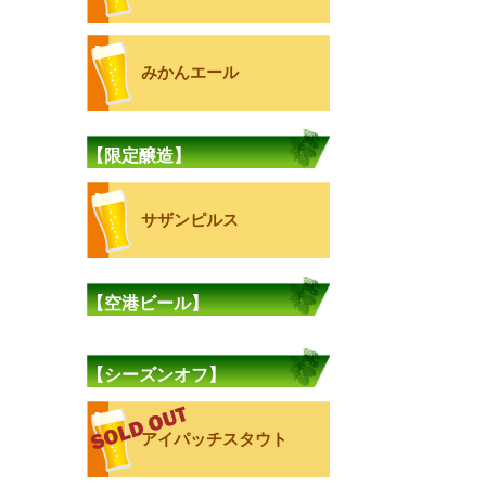
みかんエール
【限定醸造】
サザンピルス
【空港ビール】
【シーズンオフ】
アイパッチスタウト