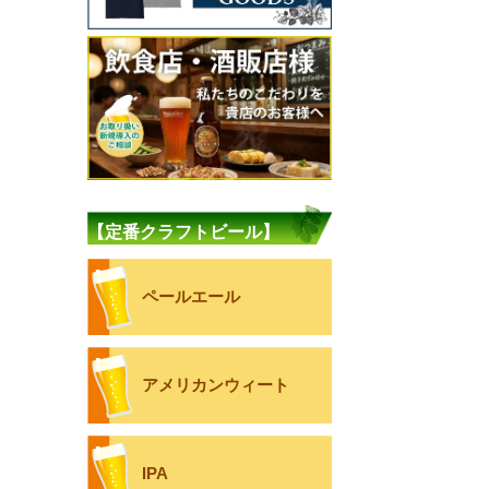
【定番クラフトビール】
ペールエール
アメリカンウィート
IPA