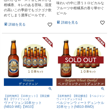
味わいの中に漂うトロピカルな
柑橘香、キレのある苦味。湿度
フルーツや柑橘系の香り華やぐ
の高いこの季節でもゴクゴク飲
ビール
めてしまう濃厚ビールです。
詳細を見る
詳細を見る
【送料無料】【10本セット】【限定醸
【送料無料】【限定醸造】【ベルジャン
造】【ヴァイツェン】
ウィートデュンケル】
ヴァイツェン10本セット
ベルジャンウィートデュンケル
(NB10-WE)【W10】
10本セット(NB10-BWD)