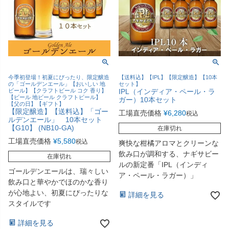
今季初登場！初夏にぴったり、限定醸造
【送料込】【IPL】【限定醸造】【10本
の「ゴールデンエール」【おいしい 地
セット】
ビール】【クラフトビール コク 香り】
IPL（インディア・ペール・ラ
【ビール 地ビール クラフトビール】
ガー）10本セット
【父の日】【ギフト】
【限定醸造】【送料込】「ゴー
工場直売価格
¥
6,280
税込
ルデンエール」 10本セット
【G10】 (NB10-GA)
在庫切れ
工場直売価格
¥
5,580
税込
爽快な柑橘アロマとクリーンな
飲み口が調和する、ナギサビー
在庫切れ
ルの新定番「IPL（インディ
ゴールデンエールは、瑞々しい
ア・ペール・ラガー）」
飲み口と華やかでほのかな香り
が心地よい、初夏にぴったりな
詳細を見る
スタイルです
詳細を見る