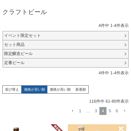
クラフトビール
4
件中
1
-
4
件表示
イベント限定セット
セット商品
限定醸造ビール
定番ビール
4
件中
1
-
4
件表示
並び替え
価格が安い順
価格が高い順
新着順
116
件中
61
-
80
件表示
1
…
3
4
5
6