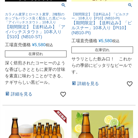
カラメル麦芽とロースト麦芽、2種類の
【期間限定】【送料込み】「ピルスナ
ホップをバランス良く配合した黒ビール
ー」10本入り【P10】(NB10-PI)
「アイパッチスタウト」10本入り
【期間限定】【送料込み】「ピ
【期間限定】【送料込み】「ア
ルスナー」10本入り【PI10】
イパッチスタウト」10本入り
(NB10-PI)
【S10】(NB10-ST)
工場直売価格
¥
5,580
税込
工場直売価格
¥
5,580
税込
在庫切れ
在庫切れ
サラリとした飲み口！ これか
深く焙煎されたコーヒーのよう
らの季節にピッタリなビールで
な香ばしさとともに麦芽の甘味
す。
を素直に味わうことができる、
ナギサらしい黒ビール。
詳細を見る
詳細を見る