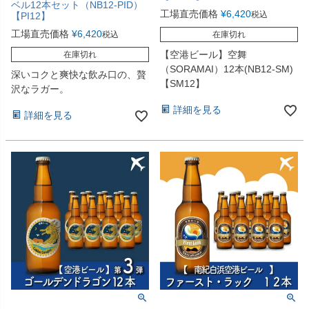
ベル12本セット（NB12-PID）
工場直売価格
¥
6,420
税込
【PI12】
工場直売価格
¥
6,420
税込
在庫切れ
【空港ビール】空舞
在庫切れ
（SORAMAI）12本(NB12-SM)
深いコクと爽快な飲み口の、贅
【SM12】
沢なラガー。
詳細を見る
詳細を見る