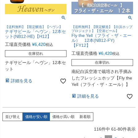
【送料無料】【限定醸造】【ヘヴン】
【送料無料】【限定醸造】【白浜ホップ
ナギサビール「ヘヴン」12本セ
プロジェクト】【空港ビール】
Fly the Yell（フライ・ザ・エー
ット(NB12-HE)【H12】
ル） 12本(NB12-FY)
工場直売価格
¥
6,420
税込
【FY12】
工場直売価格
¥
6,420
在庫切れ
税込
ナギサビール「ヘヴン」12本セ
在庫切れ
ット
南紀白浜空港で栽培され手摘み
したフレッシュホップ【Fly the
詳細を見る
Yell（フライ・ザ・エール）】
詳細を見る
並び替え
価格が安い順
価格が高い順
新着順
116
件中
61
-
80
件表示