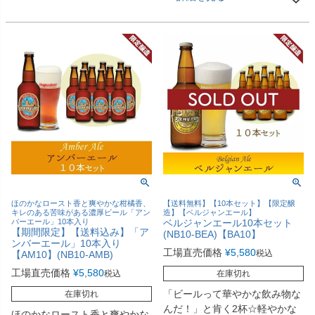
ほのかなロースト香と爽やかな柑橘香、
【送料無料】【10本セット】【限定醸
キレのある苦味がある濃厚ビール「アン
造】【ベルジャンエール】
バーエール」10本入り
ベルジャンエール10本セット
【期間限定】【送料込み】「ア
(NB10-BEA)【BA10】
ンバーエール」10本入り
工場直売価格
¥
5,580
税込
【AM10】(NB10-AMB)
工場直売価格
¥
5,580
税込
在庫切れ
「ビールって華やかな飲み物な
在庫切れ
んだ！」と肯く2杯☆軽やかな
ほのかなロースト香と爽やかな