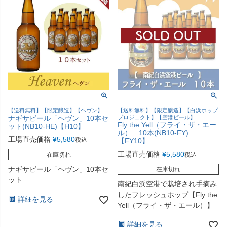
【送料無料】【限定醸造】【ヘヴン】
【送料無料】【限定醸造】【白浜ホップ
ナギサビール「ヘヴン」10本セ
プロジェクト】【空港ビール】
Fly the Yell（フライ・ザ・エー
ット(NB10-HE)【H10】
ル） 10本(NB10-FY)
工場直売価格
¥
5,580
税込
【FY10】
工場直売価格
¥
5,580
在庫切れ
税込
ナギサビール「ヘヴン」10本セ
在庫切れ
ット
南紀白浜空港で栽培され手摘み
したフレッシュホップ【Fly the
詳細を見る
Yell（フライ・ザ・エール）】
詳細を見る