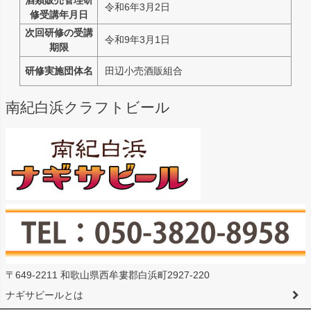
酒類販売管理研
令和6年3月2日
修受講年月日
次回研修の受講
令和9年3月1日
期限
研修実施団体名
田辺小売酒販組合
南紀白浜クラフトビール
〒649-2211 和歌山県西牟婁郡白浜町2927-220
ナギサビールとは