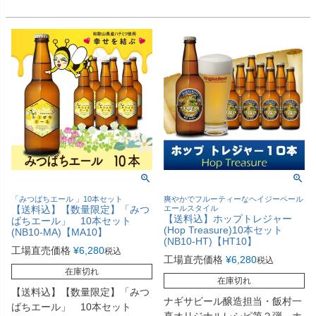
「みつばちエール 」10本セット
爽やかでフルーティーなヘイジーペール
【送料込】【数量限定】「みつ
エールスタイル
【送料込】ホップトレジャー
ばちエール」 10本セット
(Hop Treasure)10本セット
(NB10-MA)【MA10】
(NB10-HT)【HT10】
工場直売価格
¥
6,280
税込
工場直売価格
¥
6,280
税込
在庫切れ
在庫切れ
【送料込】【数量限定】「みつ
ナギサビール醸造担当・飯村一
ばちエール」 10本セット