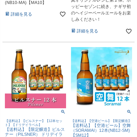
真オリジナルレシピ第２弾。ホ
(NB10-MA)【MA10】
ッピーセゾンに続き、ナギサ初
のヘイジーペールエールをお楽
詳細を見る
しみください！
詳細を見る
【送料込】【ピルスナー】【12本セッ
【送料込】【空港ビール】【限定醸造】
ト】【ドリデイラベル】
【送料込】【空港ビール】空舞
【送料込】【限定醸造】ピルス
（SORAMAI）12本(NB12-SM)
ナー（PILSNER） ドリデイラ
【SM12】