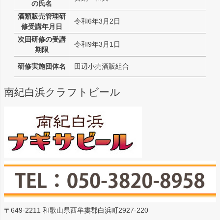
の氏名
酒類販売管理研
令和6年3月2日
修受講年月日
次回研修の受講
令和9年3月1日
期限
研修実施団体名
田辺小売酒販組合
南紀白浜クラフトビール
〒649-2211 和歌山県西牟婁郡白浜町2927-220