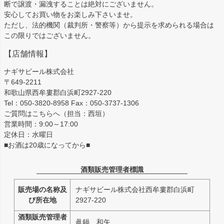
断で譲渡・漏洩することは絶対にございません。
安心してお買い物をお楽しみ下さいませ。
ただし、法的機関（裁判所・警察等）から提示を求められる場合は
この限りではございません。
【店舗情報】
ナギサビール株式会社
〒649-2211
和歌山県西牟婁郡白浜町2927-220
Tel：050-3820-8958 Fax：050-3737-1306
ご質問はこちらへ（担当：西垣）
営業時間：9:00～17:00
定休日：水曜日
■お酒は20歳になってから■
酒類販売管理者標識
販売場の名称及
ナギサビール株式会社西牟婁郡白浜町
び所在地
2927-220
酒類販売管理者
眞鍋 和矢