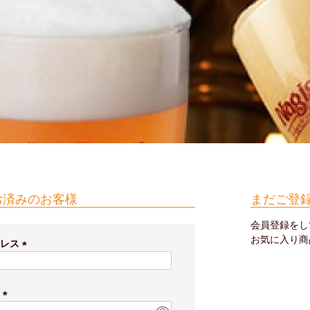
お済みのお客様
まだご登
会員登録をし
お気に入り商
ドレス
(
必
須
ド
)