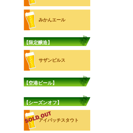
みかんエール
【限定醸造】
サザンピルス
【空港ビール】
【シーズンオフ】
アイパッチスタウト