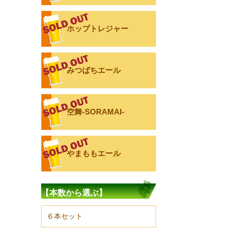
ホップトレジャー
みつばちエール
空舞-SORAMAI-
やまももエール
【本数から選ぶ】
６本セット