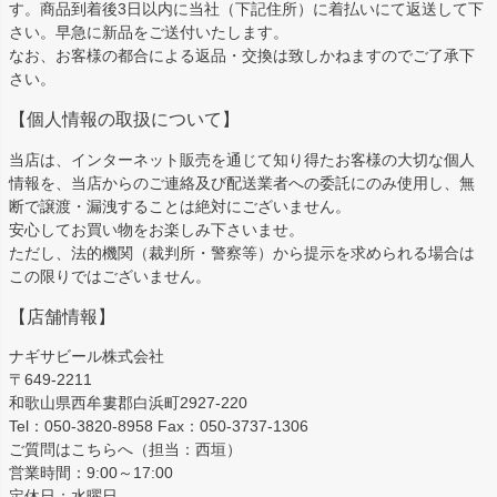
す。商品到着後3日以内に当社（下記住所）に着払いにて返送して下
さい。早急に新品をご送付いたします。
なお、お客様の都合による返品・交換は致しかねますのでご了承下
さい。
【個人情報の取扱について】
当店は、インターネット販売を通じて知り得たお客様の大切な個人
情報を、当店からのご連絡及び配送業者への委託にのみ使用し、無
断で譲渡・漏洩することは絶対にございません。
安心してお買い物をお楽しみ下さいませ。
ただし、法的機関（裁判所・警察等）から提示を求められる場合は
この限りではございません。
【店舗情報】
ナギサビール株式会社
〒649-2211
和歌山県西牟婁郡白浜町2927-220
Tel：050-3820-8958 Fax：050-3737-1306
ご質問はこちらへ（担当：西垣）
営業時間：9:00～17:00
定休日：水曜日