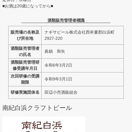
■お酒は20歳になってから■
酒類販売管理者標識
販売場の名称及
ナギサビール株式会社西牟婁郡白浜町
び所在地
2927-220
酒類販売管理者
眞鍋 和矢
の氏名
酒類販売管理研
令和6年3月2日
修受講年月日
次回研修の受講
令和9年3月1日
期限
研修実施団体名
田辺小売酒販組合
南紀白浜クラフトビール