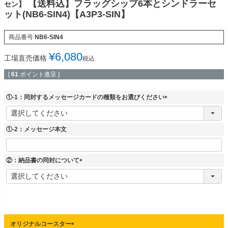
【送料込】フラッグシップ6本とシンドラーセ
セン】
ット(NB6-SIN4)【A3P3-SIN】
商品番号
NB6-SIN4
¥
6,080
工場直売価格
税込
[
61
ポイント進呈 ]
①-1：同封するメッセージカードの種類をお選びください
(
必
須
①-2：メッセージ本文
)
②：納品書の同封について
(
必
須
)
オリジナルコースター