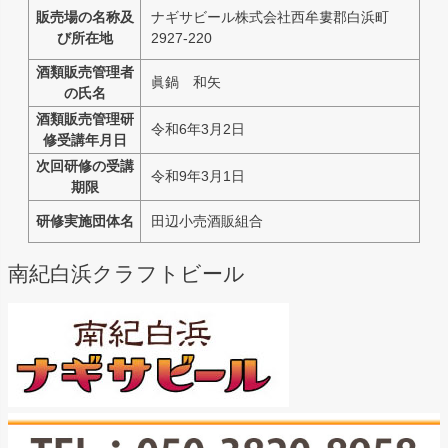
販売場の名称及
ナギサビール株式会社西牟婁郡白浜町
び所在地
2927-220
酒類販売管理者
眞鍋 和矢
の氏名
酒類販売管理研
令和6年3月2日
修受講年月日
次回研修の受講
令和9年3月1日
期限
研修実施団体名
田辺小売酒販組合
南紀白浜クラフトビール