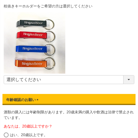
(
栓抜きキーホルダーをご希望の方は選択してください
必
須
)
年齢確認のお願い
(
酒類の購入には年齢制限があります。20歳未満の購入や飲酒は法律で禁止され
必
ています。
須
)
あなたは、20歳以上ですか？
はい、20歳以上です。