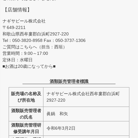
【店舗情報】
ナギサビール株式会社
〒649-2211
和歌山県西牟婁郡白浜町2927-220
Tel：050-3820-8958 Fax：050-3737-1306
ご質問はこちらへ（担当：西垣）
営業時間：9:00～17:00
定休日：水曜日
■お酒は20歳になってから■
酒類販売管理者標識
販売場の名称及
ナギサビール株式会社西牟婁郡白浜町
び所在地
2927-220
酒類販売管理者
眞鍋 和矢
の氏名
酒類販売管理研
令和6年3月2日
修受講年月日