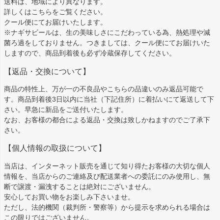
送料は、地域により異なります。
詳しくは
こちら
をご覧ください。
クール便にてお届けいたします。
※ナギサビールは、生の美味しさにこだわっている為、熱処理や減
菌ろ過をしておりません。つきましては、クール便にてお届けいた
しますので、商品到着後も必ず冷蔵保存してください。
【返品・交換について】
商品の特性上、万が一の不良品やこちらの品違いのみ返品可能で
す。商品到着後3日以内に当社（下記住所）に着払いにて返送して下
さい。早急に新品をご送付いたします。
なお、お客様の都合による返品・交換は致しかねますのでご了承下
さい。
【個人情報の取扱について】
当店は、インターネット販売を通じて知り得たお客様の大切な個人
情報を、当店からのご連絡及び配送業者への委託にのみ使用し、無
断で譲渡・漏洩することは絶対にございません。
安心してお買い物をお楽しみ下さいませ。
ただし、法的機関（裁判所・警察等）から提示を求められる場合は
この限りではございません。