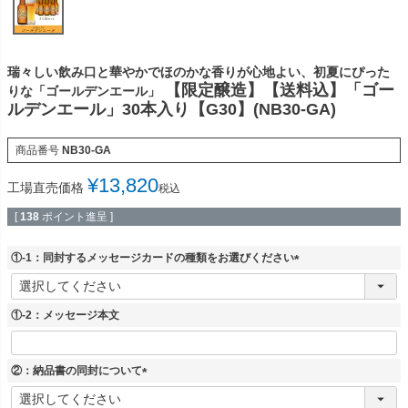
瑞々しい飲み口と華やかでほのかな香りが心地よい、初夏にぴった
【限定醸造】【送料込】「ゴー
りな「ゴールデンエール」
ルデンエール」30本入り【G30】(NB30-GA)
商品番号
NB30-GA
¥
13,820
工場直売価格
税込
[
138
ポイント進呈 ]
①-1：同封するメッセージカードの種類をお選びください
(
必
須
①-2：メッセージ本文
)
②：納品書の同封について
(
必