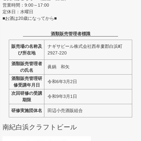
営業時間：9:00～17:00
定休日：水曜日
■お酒は20歳になってから■
酒類販売管理者標識
販売場の名称及
ナギサビール株式会社西牟婁郡白浜町
び所在地
2927-220
酒類販売管理者
眞鍋 和矢
の氏名
酒類販売管理研
令和6年3月2日
修受講年月日
次回研修の受講
令和9年3月1日
期限
研修実施団体名
田辺小売酒販組合
南紀白浜クラフトビール