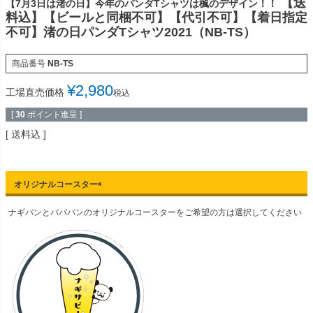
【送
【7月3日は渚の日】今年のパンダTシャツは楓のデザイン！！
料込】【ビールと同梱不可】【代引不可】【着日指定
不可】渚の日パンダTシャツ2021（NB-TS）
商品番号
NB-TS
¥
2,980
工場直売価格
税込
[
30
ポイント進呈 ]
送料込
オリジナルコースター
(
ナギパンとパパパンのオリジナルコースターをご希望の方は選択してください
必
須
)