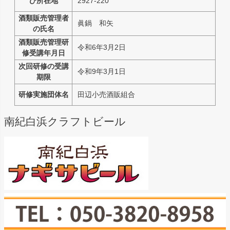
び所在地
2927-220
酒類販売管理者
眞鍋 和矢
の氏名
酒類販売管理研
令和6年3月2日
修受講年月日
次回研修の受講
令和9年3月1日
期限
研修実施団体名
田辺小売酒販組合
南紀白浜クラフトビール