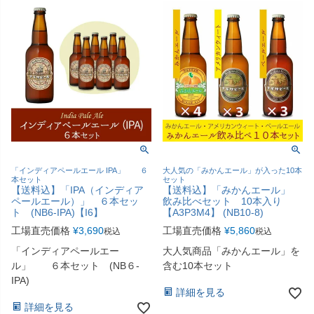
「インディアペールエール IPA」 ６
大人気の「みかんエール」が入った10本
本セット
セット
【送料込】「IPA（インディア
【送料込】「みかんエール」
ペールエール）」 ６本セッ
飲み比べセット 10本入り
ト (NB6-IPA)【I6】
【A3P3M4】 (NB10-8)
工場直売価格
¥
3,690
工場直売価格
¥
5,860
税込
税込
「インディアペールエー
大人気商品「みかんエール」を
ル」 ６本セット (NB６-
含む10本セット
IPA)
詳細を見る
詳細を見る