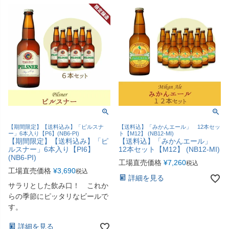
【期間限定】【送料込み】「ピルスナ
【送料込】「みかんエール」 12本セッ
ー」6本入り【P6】(NB6-PI)
ト【M12】 (NB12-MI)
【期間限定】【送料込み】「ピ
【送料込】「みかんエール」
ルスナー」6本入り【PI6】
12本セット【M12】 (NB12-MI)
(NB6-PI)
工場直売価格
¥
7,260
税込
工場直売価格
¥
3,690
税込
詳細を見る
サラリとした飲み口！ これか
らの季節にピッタリなビールで
す。
詳細を見る