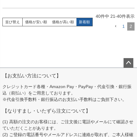
40
件中
21
-
40
件表示
並び替え
価格が安い順
価格が高い順
新着順
1
2
ペー
【お支払い方法について】
ジト
ップ
クレジットカード各種・Amazon Pay・PayPay・代金引換・銀行振
へ
込（前払い）をご用意しております。
※代金引換手数料・銀行振込のお支払い手数料はご負担下さい。
【なりすまし・いたずら注文について】
(1) 高額の注文のお客様には、ご注文後に電話やメールにて確認させ
ていただくことがあります。
(2) ご登録の電話番号やメールアドレスに連絡が取れず、ご本人様確