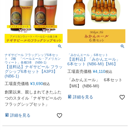
ナギサビール フラッグシップ6本セッ
「みかんエール 」6本セット
ト 2種 「ペールエール・アメリカン
【送料込】「みかんエール」
ウィート」各種3本 (NB6-1)
6本セット (NB6-MI)【M6】
【送料込】ナギサビール フラッ
グシップ6本セット【A3P3】
工場直売価格
¥
4,110
税込
(NB6-1)
「みかんエール」 6本セット
工場直売価格
¥
3,690
税込
【M6】 (NB6-MI)
創業以来、親しまれてきたふた
詳細を見る
つのスタイル「ナギサビールの
フラッグシップセット」
詳細を見る