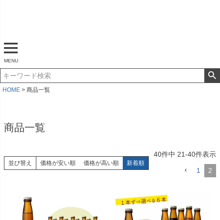
マイページ
ログアウト
カート
MENU
HOME
商品一覧
商品一覧
40
件中
21
-
40
件表示
並び替え
価格が安い順
価格が高い順
新着順
1
2