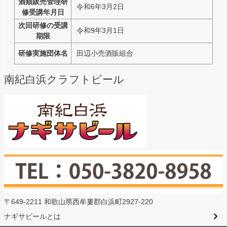
酒類販売管理研
令和6年3月2日
修受講年月日
次回研修の受講
令和9年3月1日
期限
研修実施団体名
田辺小売酒販組合
南紀白浜クラフトビール
〒649-2211 和歌山県西牟婁郡白浜町2927-220
ナギサビールとは