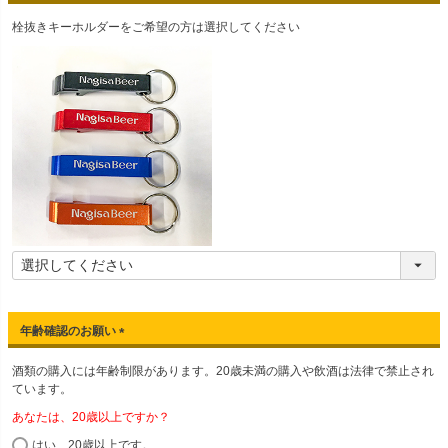
(
栓抜きキーホルダーをご希望の方は選択してください
必
須
)
年齢確認のお願い
(
酒類の購入には年齢制限があります。20歳未満の購入や飲酒は法律で禁止され
必
ています。
須
)
あなたは、20歳以上ですか？
はい、20歳以上です。