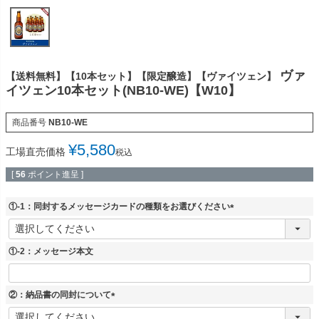
ヴァ
【送料無料】【10本セット】【限定醸造】【ヴァイツェン】
イツェン10本セット(NB10-WE)【W10】
商品番号
NB10-WE
¥
5,580
工場直売価格
税込
[
56
ポイント進呈 ]
①-1：同封するメッセージカードの種類をお選びください
(
必
須
①-2：メッセージ本文
)
②：納品書の同封について
(