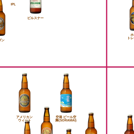
IPL
ピルスナー
ホ
トレ
ヴン
アメリカン
空港 ビール空
ウィート
舞(SORAMAI)