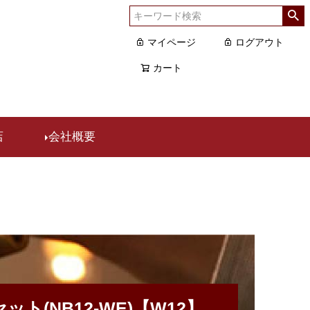
マイページ
ログアウト
カート
店
会社概要
ト(NB12-WE)【W12】