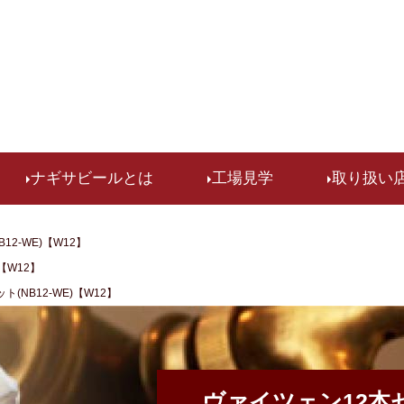
検索
ナギサビールとは
工場見学
取り扱い
12-WE)【W12】
【W12】
(NB12-WE)【W12】
ヴァイツェン12本セッ