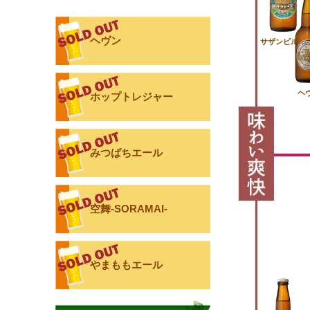
ヘヴン
サザンピルス
ヘ
ホップトレジャー
みつばちエール
空舞-SORAMAI-
やまももエール