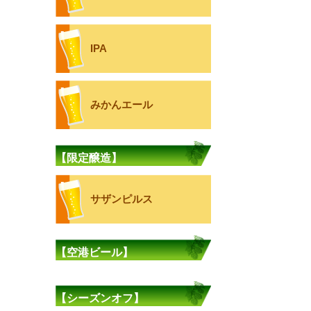
IPA
みかんエール
【限定醸造】
サザンピルス
【空港ビール】
【シーズンオフ】