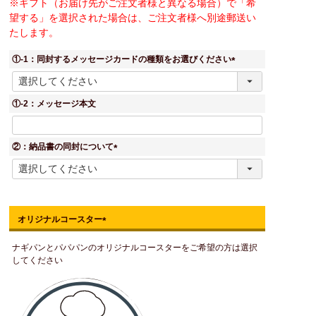
※ギフト（お届け先がご注文者様と異なる場合）で「希
望する」を選択された場合は、ご注文者様へ別途郵送い
たします。
①-1：同封するメッセージカードの種類をお選びください
(
必
須
①-2：メッセージ本文
)
②：納品書の同封について
(
必
須
)
オリジナルコースター
(
ナギパンとパパパンのオリジナルコースターをご希望の方は選択
必
してください
須
)