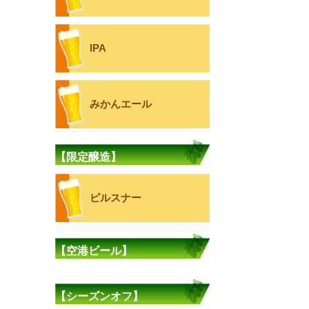
IPA
みかんエール
【限定醸造】
ピルスナー
【空港ビール】
【シーズンオフ】