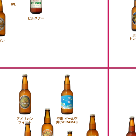
IPL
ピルスナー
ホ
トレ
ヴン
アメリカン
空港 ビール空
ウィート
舞(SORAMAI)