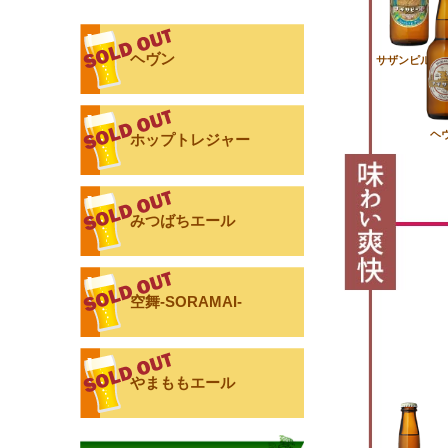
ヘヴン
サザンピルス
ヘ
ホップトレジャー
みつばちエール
空舞-SORAMAI-
やまももエール