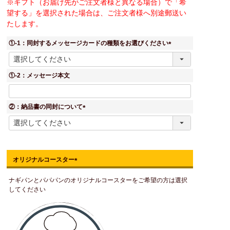
※ギフト（お届け先がご注文者様と異なる場合）で「希
望する」を選択された場合は、ご注文者様へ別途郵送い
たします。
①-1：同封するメッセージカードの種類をお選びください
(
必
須
①-2：メッセージ本文
)
②：納品書の同封について
(
必
須
)
オリジナルコースター
(
ナギパンとパパパンのオリジナルコースターをご希望の方は選択
必
してください
須
)