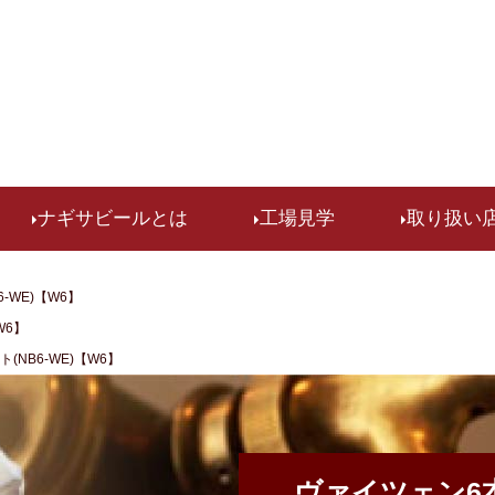
検索
ナギサビールとは
工場見学
取り扱い
-WE)【W6】
W6】
(NB6-WE)【W6】
ヴァイツェン6本