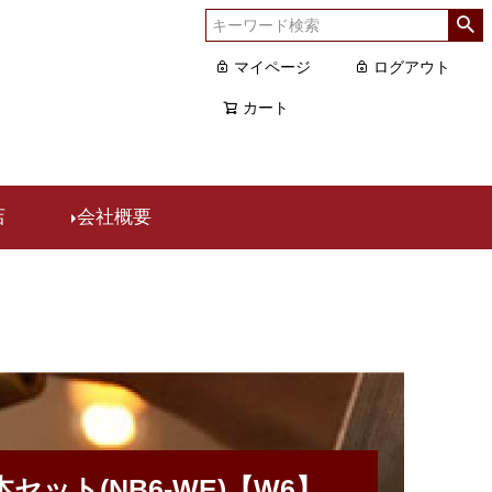
マイページ
ログアウト
カート
店
会社概要
セット(NB6-WE)【W6】